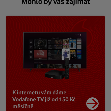
Mohlo by vás zajímat
K internetu vám dáme
Vodafone TV již od 150 Kč
měsíčně