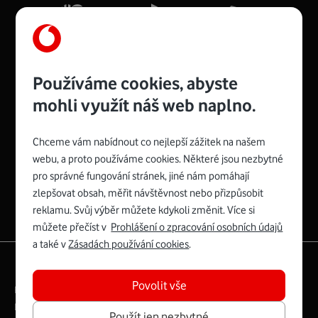
Více o COMPAL CH7465VF
Používáme cookies, abyste
mohli využít náš web naplno.
Chceme vám nabídnout co nejlepší zážitek na našem
Spojte se s Vodafonem
webu, a proto používáme cookies. Některé jsou nezbytné
pro správné fungování stránek, jiné nám pomáhají
Zyxel VMG8623-T50B
:
zlepšovat obsah, měřit návštěvnost nebo přizpůsobit
Rozměry modemu jsou 16 x 22 x 7,5 cm (včetně stojánku)
reklamu. Svůj výběr můžete kdykoli změnit. Více si
a nabízí 4 gigabitové LAN porty a bezdrátové připojení Wi-
můžete přečíst v
Prohlášení o zpracování osobních údajů
Fi ve verzích 802.11 b/g/n/ac pro frekvenci 2,4 GHz a
a také v
Zásadách používání cookies
.
802.11 a/b/g/n/ac pro frekvenci 5 GHz s rychlostí až 866
|
English
Mapa webu
Mb/s.
Povolit vše
Právní­ podmí­nky
Ochrana soukromí­
Více o Zyxel VMG8623-T50B
Digitální odpovědnost
Cookies
Dokumenty
Použít jen nezbytné