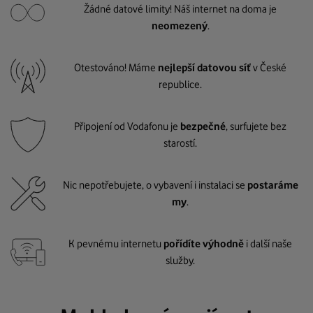
Žádné datové limity! Náš internet na doma je
neomezený
.
Otestováno! Máme
nejlepší datovou síť
v České
republice.
Připojení od Vodafonu je
bezpečné
, surfujete bez
starostí.
Nic nepotřebujete, o vybavení i instalaci se
postaráme
my
.
K pevnému internetu
pořídíte výhodně
i další naše
služby.