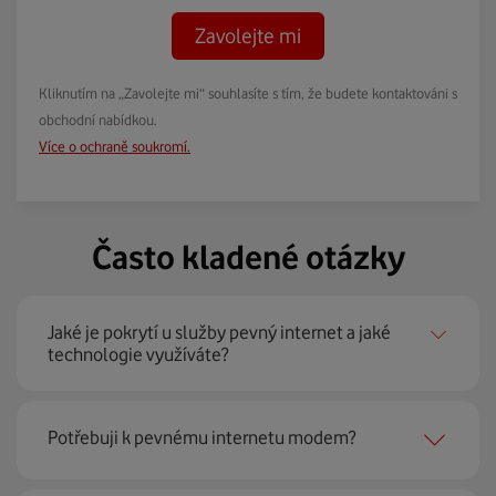
Zavolejte mi
Kliknutím na „Zavolejte mi“ souhlasíte s tím, že budete kontaktováni s
obchodní nabídkou.
Více o ochraně soukromí.
Často kladené otázky
Jaké je pokrytí u služby pevný internet a jaké
technologie využíváte?
Pevný internet můžeme nabídnout
99 % českých
Potřebuji k pevnému internetu modem?
domácností
prostřednictvím několika technologií jako
jsou 4G LTE, xDSL nebo optické sítě. Díky tomu umíme