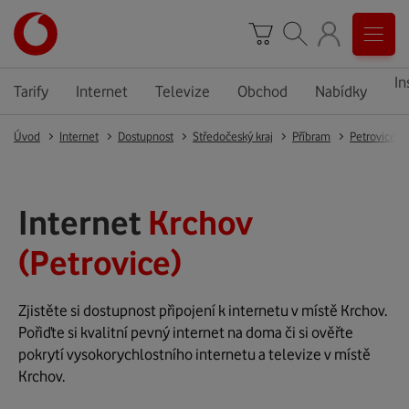
In
Tarify
Internet
Televize
Obchod
Nabídky
Úvod
Internet
Dostupnost
Středočeský kraj
Příbram
Petrovice
Internet
Krchov
(Petrovice)
Zjistěte si dostupnost připojení k internetu v místě Krchov.
Pořiďte si kvalitní pevný internet na doma či si ověřte
pokrytí vysokorychlostního internetu a televize v místě
Krchov.