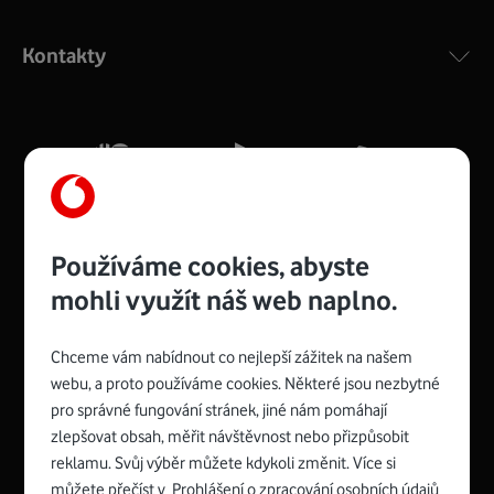
Výkonný bezdrátový modem s Wi-Fi standardem 802.11
ac a pokrytím ve dvou pásmech 2,4 i 5 GHz, který zajistí
Kontakty
silný signál pro celou domácnost. Kompaktní rozměry 21
x 16 x 4 cm, 4 Gigabitové LAN porty a rychlost až 500
Mb/s.
Více o COMPAL CH7465VF
Používáme cookies, abyste
mohli využít náš web naplno.
Chceme vám nabídnout co nejlepší zážitek na našem
Spojte se s Vodafonem
webu, a proto používáme cookies. Některé jsou nezbytné
pro správné fungování stránek, jiné nám pomáhají
Zyxel VMG8623-T50B
:
zlepšovat obsah, měřit návštěvnost nebo přizpůsobit
Rozměry modemu jsou 16 x 22 x 7,5 cm (včetně stojánku)
reklamu. Svůj výběr můžete kdykoli změnit. Více si
a nabízí 4 gigabitové LAN porty a bezdrátové připojení Wi-
můžete přečíst v
Prohlášení o zpracování osobních údajů