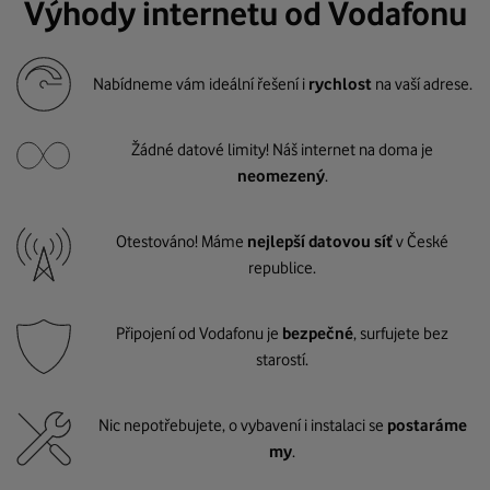
Výhody internetu od Vodafonu
Nabídneme vám ideální řešení i
rychlost
na vaší adrese.
Žádné datové limity! Náš internet na doma je
neomezený
.
Otestováno! Máme
nejlepší datovou síť
v České
republice.
Připojení od Vodafonu je
bezpečné
, surfujete bez
starostí.
Nic nepotřebujete, o vybavení i instalaci se
postaráme
my
.