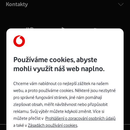
Kontakty
silný signál pro celou domácnost. Kompaktní rozměry 21
x 16 x 4 cm, 4 Gigabitové LAN porty a rychlost až 500
Mb/s.
Více o COMPAL CH7465VF
Používáme cookies, abyste
mohli využít náš web naplno.
Chceme vám nabídnout co nejlepší zážitek na našem
Spojte se s Vodafonem
webu, a proto používáme cookies. Některé jsou nezbytné
pro správné fungování stránek, jiné nám pomáhají
Zyxel VMG8623-T50B
:
zlepšovat obsah, měřit návštěvnost nebo přizpůsobit
Rozměry modemu jsou 16 x 22 x 7,5 cm (včetně stojánku)
reklamu. Svůj výběr můžete kdykoli změnit. Více si
a nabízí 4 gigabitové LAN porty a bezdrátové připojení Wi-
můžete přečíst v
Prohlášení o zpracování osobních údajů
Fi ve verzích 802.11 b/g/n/ac pro frekvenci 2,4 GHz a
a také v
Zásadách používání cookies
.