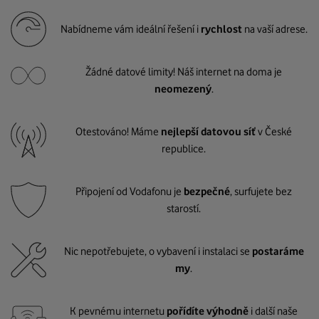
Nabídneme vám ideální řešení i
rychlost
na vaší adrese.
Žádné datové limity! Náš internet na doma je
neomezený
.
Otestováno! Máme
nejlepší datovou síť
v České
republice.
Připojení od Vodafonu je
bezpečné
, surfujete bez
starostí.
Nic nepotřebujete, o vybavení i instalaci se
postaráme
my
.
K pevnému internetu
pořídíte výhodně
i další naše