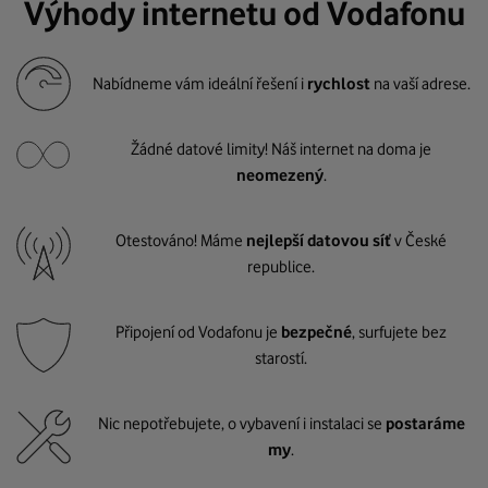
Výhody internetu od Vodafonu
Nabídneme vám ideální řešení i
rychlost
na vaší adrese.
Žádné datové limity! Náš internet na doma je
neomezený
.
Otestováno! Máme
nejlepší datovou síť
v České
republice.
Připojení od Vodafonu je
bezpečné
, surfujete bez
starostí.
Nic nepotřebujete, o vybavení i instalaci se
postaráme
my
.