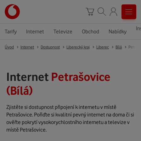
In
Tarify
Internet
Televize
Obchod
Nabídky
Úvod
Internet
Dostupnost
Liberecký kraj
Liberec
Bílá
Petrašo
Internet
Petrašovice
(Bílá)
Zjistěte si dostupnost připojení k internetu v místě
Petrašovice. Pořiďte si kvalitní pevný internet na doma či si
ověřte pokrytí vysokorychlostního internetu a televize v
místě Petrašovice.