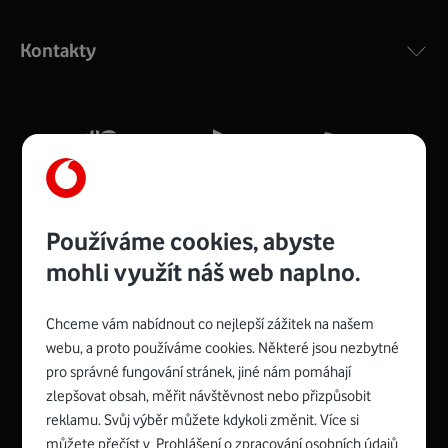
Výkonný bezdrátový modem s Wi-Fi standardem 802.11
ac a pokrytím ve dvou pásmech 2,4 i 5 GHz, který zajistí
Kontakty
silný signál pro celou domácnost. Kompaktní rozměry 21
x 16 x 4 cm, 4 Gigabitové LAN porty a rychlost až 500
Mb/s.
Více o COMPAL CH7465VF
Používáme cookies, abyste
mohli využít náš web naplno.
Chceme vám nabídnout co nejlepší zážitek na našem
Spojte se s Vodafonem
webu, a proto používáme cookies. Některé jsou nezbytné
pro správné fungování stránek, jiné nám pomáhají
Zyxel VMG8623-T50B
:
zlepšovat obsah, měřit návštěvnost nebo přizpůsobit
Rozměry modemu jsou 16 x 22 x 7,5 cm (včetně stojánku)
reklamu. Svůj výběr můžete kdykoli změnit. Více si
a nabízí 4 gigabitové LAN porty a bezdrátové připojení Wi-
můžete přečíst v
Prohlášení o zpracování osobních údajů