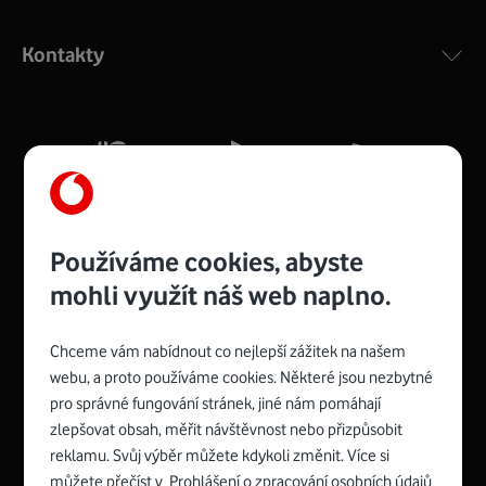
Výkonný bezdrátový modem s Wi-Fi standardem 802.11
ac a pokrytím ve dvou pásmech 2,4 i 5 GHz, který zajistí
Kontakty
silný signál pro celou domácnost. Kompaktní rozměry 21
x 16 x 4 cm, 4 Gigabitové LAN porty a rychlost až 500
Mb/s.
Více o COMPAL CH7465VF
Používáme cookies, abyste
mohli využít náš web naplno.
Chceme vám nabídnout co nejlepší zážitek na našem
Spojte se s Vodafonem
webu, a proto používáme cookies. Některé jsou nezbytné
pro správné fungování stránek, jiné nám pomáhají
Zyxel VMG8623-T50B
:
zlepšovat obsah, měřit návštěvnost nebo přizpůsobit
Rozměry modemu jsou 16 x 22 x 7,5 cm (včetně stojánku)
reklamu. Svůj výběr můžete kdykoli změnit. Více si
a nabízí 4 gigabitové LAN porty a bezdrátové připojení Wi-
můžete přečíst v
Prohlášení o zpracování osobních údajů