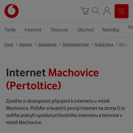
In
Tarify
Internet
Televize
Obchod
Nabídky
Úvod
Internet
Dostupnost
Středočeský kraj
Kutná Hora
Pertolti
Internet
Machovice
(Pertoltice)
Zjistěte si dostupnost připojení k internetu v místě
Machovice. Pořiďte si kvalitní pevný internet na doma či si
ověřte pokrytí vysokorychlostního internetu a televize v
místě Machovice.