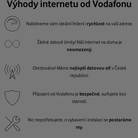
Výhody internetu od Vodafonu
Nabídneme vám ideální řešení i
rychlost
na vaší adrese.
Žádné datové limity! Náš internet na doma je
neomezený
.
Otestováno! Máme
nejlepší datovou síť
v České
republice.
Připojení od Vodafonu je
bezpečné
, surfujete bez
starostí.
Nic nepotřebujete, o vybavení i instalaci se
postaráme
my
.