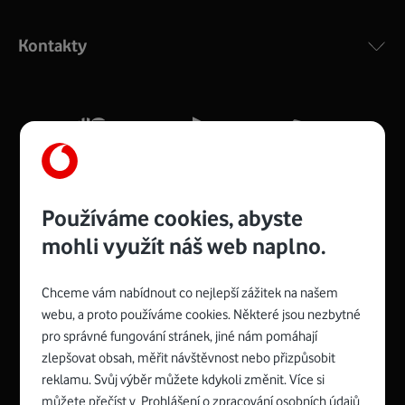
Výkonný bezdrátový modem s Wi-Fi standardem 802.11
ac a pokrytím ve dvou pásmech 2,4 i 5 GHz, který zajistí
Kontakty
silný signál pro celou domácnost. Kompaktní rozměry 21
x 16 x 4 cm, 4 Gigabitové LAN porty a rychlost až 500
Mb/s.
Více o COMPAL CH7465VF
Používáme cookies, abyste
mohli využít náš web naplno.
Chceme vám nabídnout co nejlepší zážitek na našem
Spojte se s Vodafonem
webu, a proto používáme cookies. Některé jsou nezbytné
pro správné fungování stránek, jiné nám pomáhají
Zyxel VMG8623-T50B
:
zlepšovat obsah, měřit návštěvnost nebo přizpůsobit
Rozměry modemu jsou 16 x 22 x 7,5 cm (včetně stojánku)
reklamu. Svůj výběr můžete kdykoli změnit. Více si
a nabízí 4 gigabitové LAN porty a bezdrátové připojení Wi-
můžete přečíst v
Prohlášení o zpracování osobních údajů