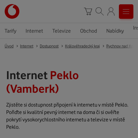
In
Tarify
Internet
Televize
Obchod
Nabídky
Úvod
Internet
Dostupnost
Královéhradecký kraj
Rychnov nad Kněž
Internet
Peklo
(Vamberk)
Zjistěte si dostupnost připojení k internetu v místě Peklo.
Pořiďte si kvalitní pevný internet na doma či si ověřte
pokrytí vysokorychlostního internetu a televize v místě
Peklo.