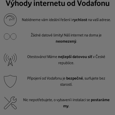
Výhody internetu od Vodafonu
Nabídneme vám ideální řešení i
rychlost
na vaší adrese.
Žádné datové limity! Náš internet na doma je
neomezený
.
Otestováno! Máme
nejlepší datovou síť
v České
republice.
Připojení od Vodafonu je
bezpečné
, surfujete bez
starostí.
Nic nepotřebujete, o vybavení i instalaci se
postaráme
my
.