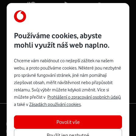
Více o COMPAL CH7465VF
Používáme cookies, abyste
mohli využít náš web naplno.
Chceme vám nabídnout co nejlepší zážitek na našem
Spojte se s Vodafonem
webu, a proto používáme cookies. Některé jsou nezbytné
pro správné fungování stránek, jiné nám pomáhají
Zyxel VMG8623-T50B
:
zlepšovat obsah, měřit návštěvnost nebo přizpůsobit
Rozměry modemu jsou 16 x 22 x 7,5 cm (včetně stojánku)
reklamu. Svůj výběr můžete kdykoli změnit. Více si
a nabízí 4 gigabitové LAN porty a bezdrátové připojení Wi-
můžete přečíst v
Prohlášení o zpracování osobních údajů
Fi ve verzích 802.11 b/g/n/ac pro frekvenci 2,4 GHz a
a také v
Zásadách používání cookies
.
802.11 a/b/g/n/ac pro frekvenci 5 GHz s rychlostí až 866
|
English
Mapa webu
Mb/s.
Povolit vše
Právní­ podmí­nky
Ochrana soukromí­
Více o Zyxel VMG8623-T50B
Digitální odpovědnost
Cookies
Dokumenty
Použít jen nezbytné