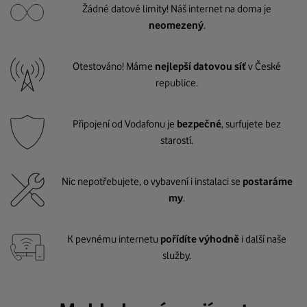
Žádné datové limity! Náš internet na doma je
neomezený
.
Otestováno! Máme
nejlepší datovou síť
v České
republice.
Připojení od Vodafonu je
bezpečné
, surfujete bez
starostí.
Nic nepotřebujete, o vybavení i instalaci se
postaráme
my
.
K pevnému internetu
pořídíte výhodně
i další naše
služby.