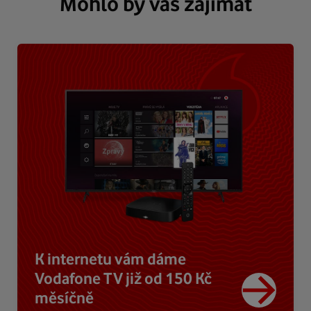
Mohlo by vás zajímat
K internetu vám dáme
Vodafone TV již od 150 Kč
měsíčně