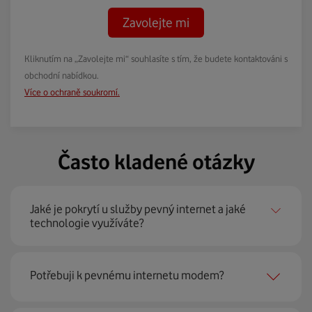
Zavolejte mi
Kliknutím na „Zavolejte mi“ souhlasíte s tím, že budete kontaktováni s
obchodní nabídkou.
Více o ochraně soukromí.
Často kladené otázky
Jaké je pokrytí u služby pevný internet a jaké
technologie využíváte?
Pevný internet můžeme nabídnout
99 % českých
Potřebuji k pevnému internetu modem?
domácností
prostřednictvím několika technologií jako
jsou 4G LTE, xDSL nebo optické sítě. Díky tomu umíme