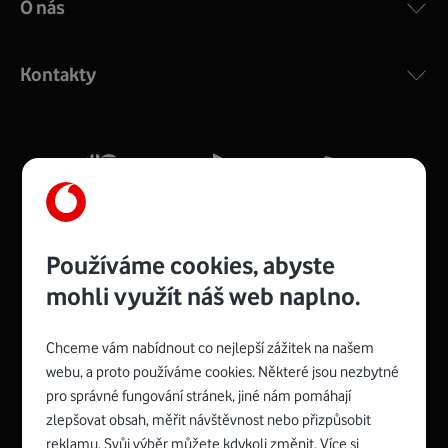
O nás
COMPAL CH7465VF
:
Výkonný bezdrátový modem s Wi-Fi standardem 802.11
ac a pokrytím ve dvou pásmech 2,4 i 5 GHz, který zajistí
Kontakty
silný signál pro celou domácnost. Kompaktní rozměry 21
x 16 x 4 cm, 4 Gigabitové LAN porty a rychlost až 500
Mb/s.
Více o COMPAL CH7465VF
Používáme cookies, abyste
mohli využít náš web naplno.
Chceme vám nabídnout co nejlepší zážitek na našem
Spojte se s Vodafonem
webu, a proto používáme cookies. Některé jsou nezbytné
pro správné fungování stránek, jiné nám pomáhají
Zyxel VMG8623-T50B
:
zlepšovat obsah, měřit návštěvnost nebo přizpůsobit
Rozměry modemu jsou 16 x 22 x 7,5 cm (včetně stojánku)
reklamu. Svůj výběr můžete kdykoli změnit. Více si