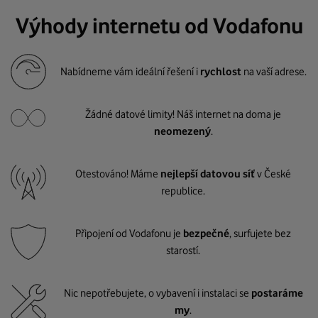
Výhody internetu od Vodafonu
Nabídneme vám ideální řešení i
rychlost
na vaší adrese.
Žádné datové limity! Náš internet na doma je
neomezený
.
Otestováno! Máme
nejlepší datovou síť
v České
republice.
Připojení od Vodafonu je
bezpečné
, surfujete bez
starostí.
Nic nepotřebujete, o vybavení i instalaci se
postaráme
my
.