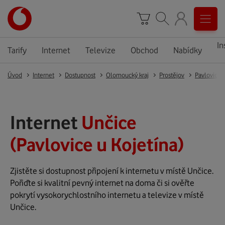
In
Tarify
Internet
Televize
Obchod
Nabídky
Úvod
Internet
Dostupnost
Olomoucký kraj
Prostějov
Pavlovice 
Internet
Unčice
(Pavlovice u Kojetína)
Zjistěte si dostupnost připojení k internetu v místě Unčice.
Pořiďte si kvalitní pevný internet na doma či si ověřte
pokrytí vysokorychlostního internetu a televize v místě
Unčice.