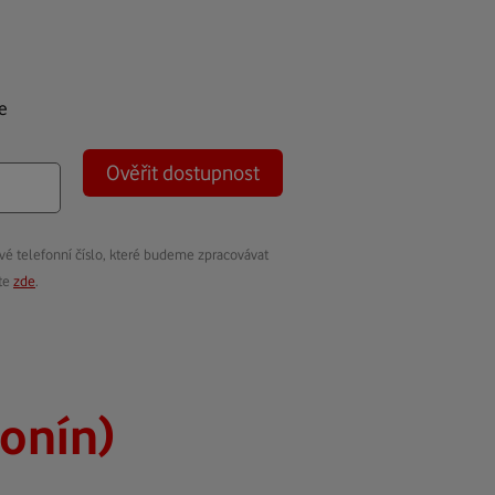
e
Ověřit dostupnost
vé telefonní číslo, které budeme zpracovávat
ete
zde
.
lonín)