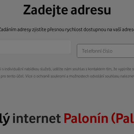
Zadejte adresu
Zadáním adresy zjistíte přesnou rychlost dostupnou na vaší adres
s individuální nabídkou služeb, udělte nám souhlas s kontaktem tím, že vyplníte s
pro tento účel. Více o ochraně soukromí a možnostech odvolání souhlasu nalezn
lý
internet
Palonín (Pa