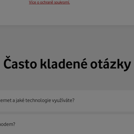
Více o ochraně soukromí.
Často kladené otázky
ternet a jaké technologie využíváte?
out
99 % českých domácností
prostřednictvím několika technol
 modem?
jít nejoptimálnější řešení na vaší adrese.