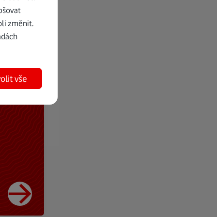
pšovat
li změnit.
adách
olit vše