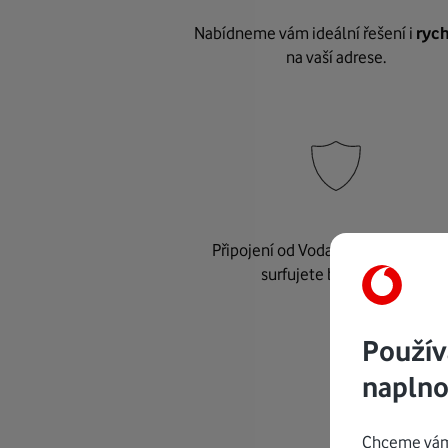
Nabídneme vám ideální řešení i
rych
na vaší adrese.
Připojení od Vodafonu je
bezpeč
surfujete bez starostí.
Použív
naplno
Chceme vám 