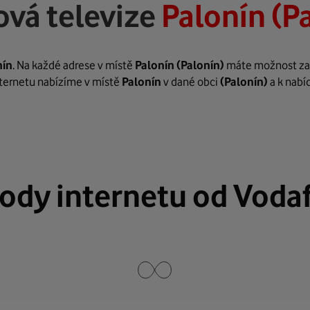
ová televize
Palonín (P
nín
. Na každé adrese v místě
Palonín
(Palonín)
máte možnost zaří
internetu nabízíme v místě
Palonín
v dané obci
(Palonín)
a k nabí
ody internetu od Voda