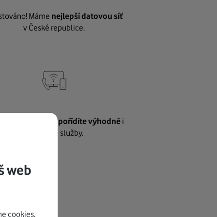
stováno! Máme
nejlepší datovou síť
v České republice.
vnému internetu
pořídíte výhodně
i
další naše služby.
š web
e cookies.