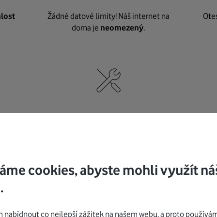
lost
Žádné datové limity! Náš internet na
Ote
doma je
neomezený
.
né
,
Nic nepotřebujete, o vybavení i instalaci
K pe
se
postaráme my
.
áme cookies, abyste mohli využít ná
.
Mohlo by vás zajímat
nabídnout co nejlepší zážitek na našem webu, a proto používám