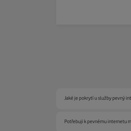
Jaké je pokrytí u služby pevný in
Pevný internet můžeme nabídn
Potřebuji k pevnému internetu
optické sítě. Díky tomu umíme na