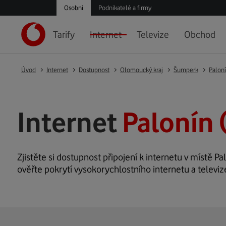
Osobní
Podnikatelé a firmy
Tarify
Internet
Televize
Obchod
Úvod
Internet
Dostupnost
Olomoucký kraj
Šumperk
Palon
Internet
Palonín 
Zjistěte si dostupnost připojení k internetu v místě Pal
ověřte pokrytí vysokorychlostního internetu a televiz