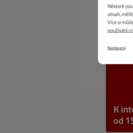
Některé jso
obsah, měřit
Více si může
používání c
Nastavení
K in
od 1