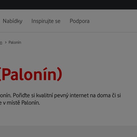
Nabídky
Inspirujte se
Podpora
ín
Palonín
(Palonín)
onín. Pořiďte si kvalitní pevný internet na doma či si
e v místě Palonín.