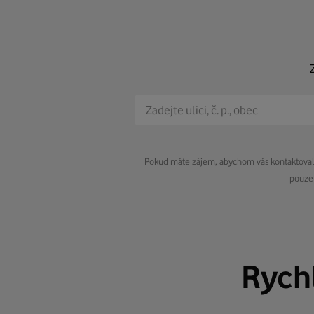
Pokud máte zájem, abychom vás kontaktovali 
pouze 
Rych