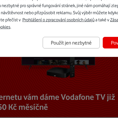
u nezbytné pro správné fungování stránek, jiné nám pomáhají zle
 návštěvnost nebo přizpůsobit reklamu. Svůj výběr můžete kdyko
te přečíst v
Prohlášení o zpracování osobních údajů
a také v
Zás
ookies
.
Použít jen nezbytné
Pov
ternetu vám dáme Vodafone TV již
50 Kč měsíčně