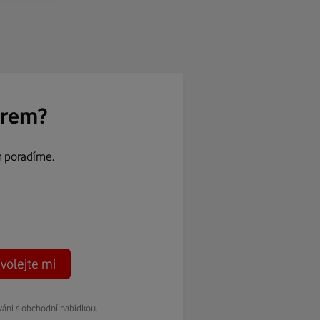
ěrem?
m poradíme.
volejte mi
váni s obchodní nabídkou.