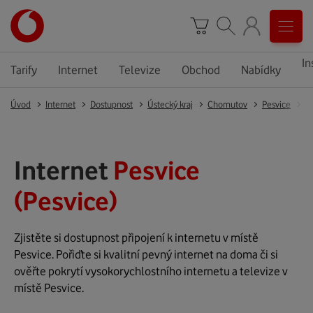
In
Tarify
Internet
Televize
Obchod
Nabídky
Úvod
Internet
Dostupnost
Ústecký kraj
Chomutov
Pesvice
P
Internet
Pesvice
(Pesvice)
Zjistěte si dostupnost připojení k internetu v místě
Pesvice. Pořiďte si kvalitní pevný internet na doma či si
ověřte pokrytí vysokorychlostního internetu a televize v
místě Pesvice.