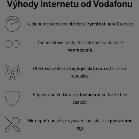
Výhody internetu od Vodafonu
Nabídneme vám ideální řešení i
rychlost
na vaší adrese.
Žádné datové limity! Náš internet na doma je
neomezený
.
Otestováno! Máme
nejlepší datovou síť
v České
republice.
Připojení od Vodafonu je
bezpečné
, surfujete bez
starostí.
Nic nepotřebujete, o vybavení i instalaci se
postaráme
my
.