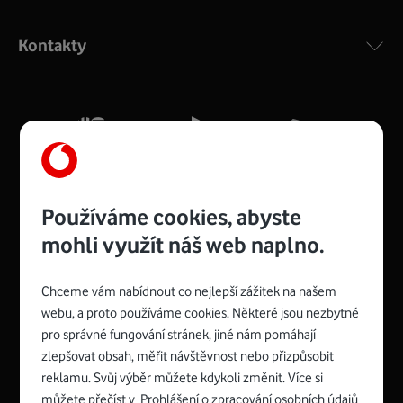
Výkonný bezdrátový modem s Wi-Fi standardem 802.11
ac a pokrytím ve dvou pásmech 2,4 i 5 GHz, který zajistí
Kontakty
silný signál pro celou domácnost. Kompaktní rozměry 21
x 16 x 4 cm, 4 Gigabitové LAN porty a rychlost až 500
Mb/s.
Více o COMPAL CH7465VF
Používáme cookies, abyste
mohli využít náš web naplno.
Chceme vám nabídnout co nejlepší zážitek na našem
Spojte se s Vodafonem
webu, a proto používáme cookies. Některé jsou nezbytné
pro správné fungování stránek, jiné nám pomáhají
Zyxel VMG8623-T50B
:
zlepšovat obsah, měřit návštěvnost nebo přizpůsobit
Rozměry modemu jsou 16 x 22 x 7,5 cm (včetně stojánku)
reklamu. Svůj výběr můžete kdykoli změnit. Více si
a nabízí 4 gigabitové LAN porty a bezdrátové připojení Wi-
můžete přečíst v
Prohlášení o zpracování osobních údajů