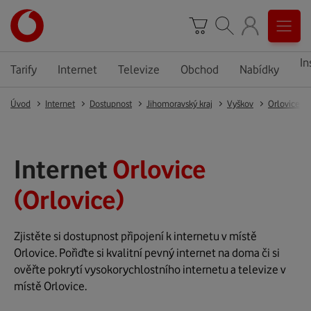
In
Tarify
Internet
Televize
Obchod
Nabídky
Úvod
Internet
Dostupnost
Jihomoravský kraj
Vyškov
Orlovice
Internet
Orlovice
(Orlovice)
Zjistěte si dostupnost připojení k internetu v místě
Orlovice. Pořiďte si kvalitní pevný internet na doma či si
ověřte pokrytí vysokorychlostního internetu a televize v
místě Orlovice.