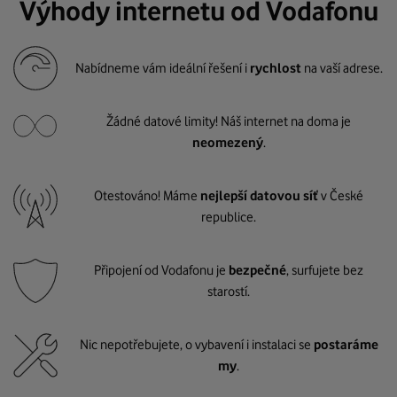
Výhody internetu od Vodafonu
Nabídneme vám ideální řešení i
rychlost
na vaší adrese.
Žádné datové limity! Náš internet na doma je
neomezený
.
Otestováno! Máme
nejlepší datovou síť
v České
republice.
Připojení od Vodafonu je
bezpečné
, surfujete bez
starostí.
Nic nepotřebujete, o vybavení i instalaci se
postaráme
my
.