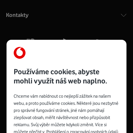
Výkonný bezdrátový modem s Wi-Fi standardem 802.11
ac a pokrytím ve dvou pásmech 2,4 i 5 GHz, který zajistí
Kontakty
silný signál pro celou domácnost. Kompaktní rozměry 21
x 16 x 4 cm, 4 Gigabitové LAN porty a rychlost až 500
Mb/s.
Více o COMPAL CH7465VF
Používáme cookies, abyste
mohli využít náš web naplno.
Chceme vám nabídnout co nejlepší zážitek na našem
Spojte se s Vodafonem
webu, a proto používáme cookies. Některé jsou nezbytné
pro správné fungování stránek, jiné nám pomáhají
Zyxel VMG8623-T50B
:
zlepšovat obsah, měřit návštěvnost nebo přizpůsobit
Rozměry modemu jsou 16 x 22 x 7,5 cm (včetně stojánku)
reklamu. Svůj výběr můžete kdykoli změnit. Více si
a nabízí 4 gigabitové LAN porty a bezdrátové připojení Wi-
můžete přečíst v
Prohlášení o zpracování osobních údajů