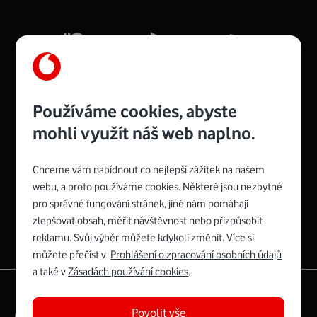
Mb/s.
Více o COMPAL CH7465VF
Používáme cookies, abyste
mohli využít náš web naplno.
Chceme vám nabídnout co nejlepší zážitek na našem
Spojte se s Vodafonem
webu, a proto používáme cookies. Některé jsou nezbytné
pro správné fungování stránek, jiné nám pomáhají
Zyxel VMG8623-T50B
:
zlepšovat obsah, měřit návštěvnost nebo přizpůsobit
Rozměry modemu jsou 16 x 22 x 7,5 cm (včetně stojánku)
reklamu. Svůj výběr můžete kdykoli změnit. Více si
a nabízí 4 gigabitové LAN porty a bezdrátové připojení Wi-
můžete přečíst v
Prohlášení o zpracování osobních údajů
Fi ve verzích 802.11 b/g/n/ac pro frekvenci 2,4 GHz a
a také v
Zásadách používání cookies
.
802.11 a/b/g/n/ac pro frekvenci 5 GHz s rychlostí až 866
|
English
Mapa webu
Mb/s.
Povolit vše
Právní­ podmí­nky
Ochrana soukromí­