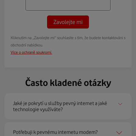
Zavolejte mi
Kliknutím na „Zavolejte mi“ souhlasíte s tím, že budete kontaktováni s
obchodní nabídkou.
Více o ochraně soukromí.
Často kladené otázky
Jaké je pokrytí u služby pevný internet a jaké
technologie využíváte?
Pevný internet můžeme nabídnout
99 % českých
Potřebuji k pevnému internetu modem?
domácností
prostřednictvím několika technologií jako