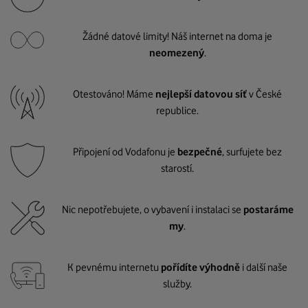
Žádné datové limity! Náš internet na doma je
neomezený
.
Otestováno! Máme
nejlepší datovou síť
v České
republice.
Připojení od Vodafonu je
bezpečné
, surfujete bez
starostí.
Nic nepotřebujete, o vybavení i instalaci se
postaráme
my
.
K pevnému internetu
pořídíte výhodně
i další naše
služby.