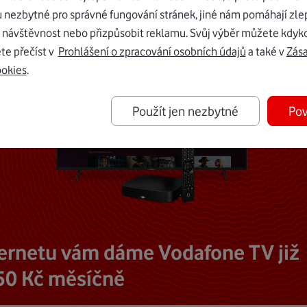
u nezbytné pro správné fungování stránek, jiné nám pomáhají zle
 návštěvnost nebo přizpůsobit reklamu. Svůj výběr můžete kdyko
te přečíst v
Prohlášení o zpracování osobních údajů
a také v
Zás
ookies
.
Použít jen nezbytné
Pov
ternetu vám dáme Vodafone TV již
50 Kč měsíčně