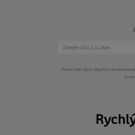
Pokud máte zájem, abychom vás kontaktovali 
pouze 
Rychl