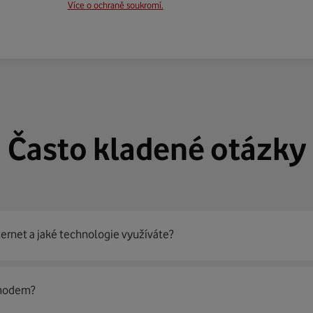
Více o ochraně soukromí.
Často kladené otázky
ternet a jaké technologie využíváte?
out
99 % českých domácností
prostřednictvím několika technol
 modem?
jít nejoptimálnější řešení na vaší adrese.