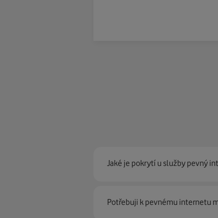
Jaké je pokrytí u služby pevný in
Pevný internet můžeme nabídn
Potřebuji k pevnému internetu
optické sítě. Díky tomu umíme na