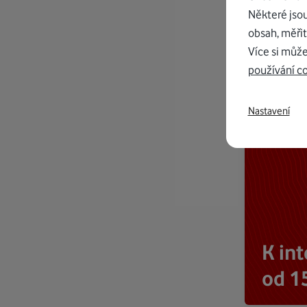
Některé jso
obsah, měřit
Více si může
používání c
Nastavení
K in
od 1