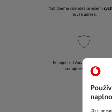
Nabídneme vám ideální řešení i
rych
na vaší adrese.
Připojení od Vodafonu je
bezpeč
surfujete bez starostí.
Použív
naplno
Chceme vám 