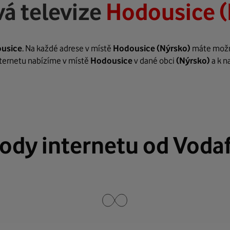
á televize
Hodousice (
usice
. Na každé adrese v místě
Hodousice
(Nýrsko)
máte možno
internetu nabízíme v místě
Hodousice
v dané obci
(Nýrsko)
a k n
ody internetu od Voda