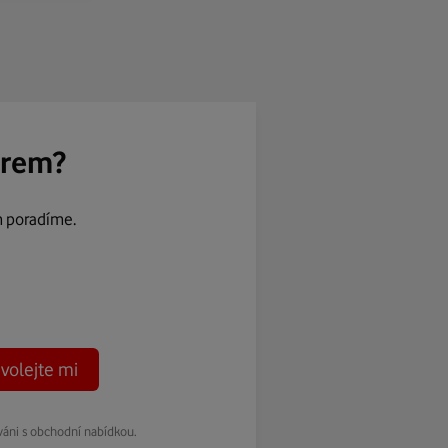
ěrem?
m poradíme.
volejte mi
váni s obchodní nabídkou.