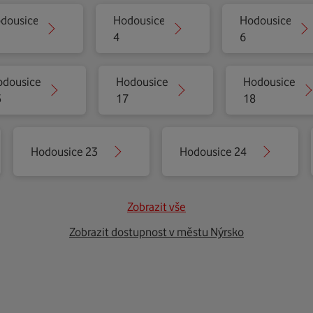
dousice
Hodousice
Hodousice
4
6
odousice
Hodousice
Hodousice
5
17
18
Hodousice 23
Hodousice 24
Zobrazit vše
Zobrazit dostupnost v městu Nýrsko