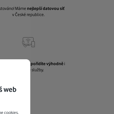
stováno! Máme
nejlepší datovou síť
v České republice.
vnému internetu
pořídíte výhodně
i
další naše služby.
š web
e cookies.