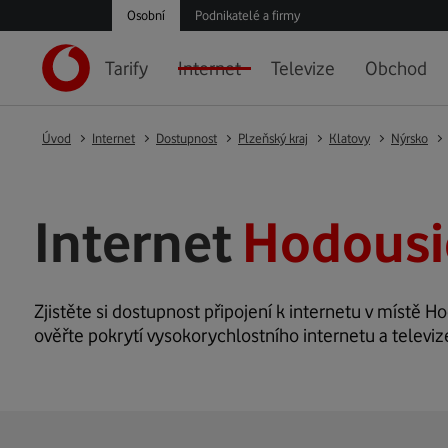
Osobní
Podnikatelé a firmy
Tarify
Internet
Televize
Obchod
Úvod
Internet
Dostupnost
Plzeňský kraj
Klatovy
Nýrsko
Internet
Hodousi
Zjistěte si dostupnost připojení k internetu v místě Ho
ověřte pokrytí vysokorychlostního internetu a televi