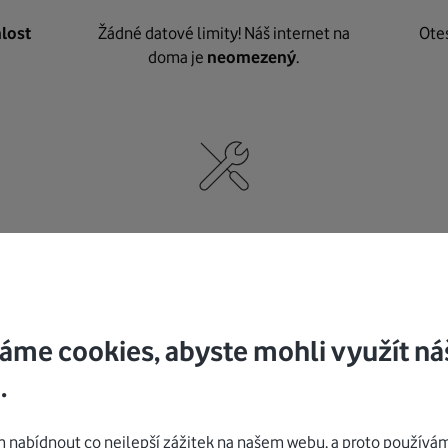
lost
Žádné datové limity! Náš internet na
Ote
doma je
neomezený
.
né
,
Nic nepotřebujete, o vybavení i instalaci
K pe
se
postaráme my
.
áme cookies, abyste mohli využít ná
.
Mohlo by vás zajímat
nabídnout co nejlepší zážitek na našem webu, a proto používám