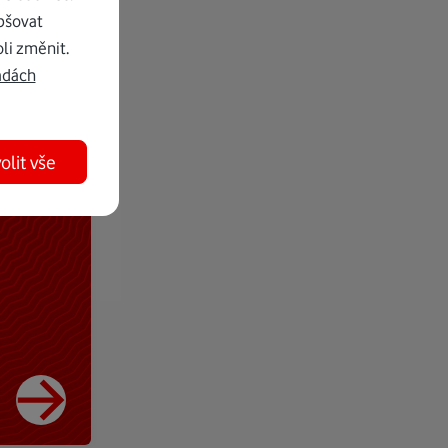
pšovat
li změnit.
adách
olit vše