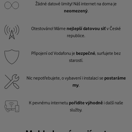
Žádné datové limity! Náš internet na doma je
neomezený
.
Otestováno! Máme
nejlepší datovou síť
v České
republice.
Připojení od Vodafonu je
bezpečné
, surfujete bez
starostí.
Nic nepotřebujete, o vybavení i instalaci se
postaráme
my
.
K pevnému internetu
pořídíte výhodně
i další naše
služby.