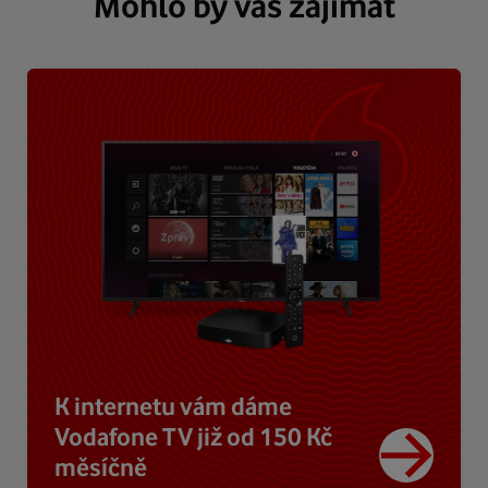
Mohlo by vás zajímat
K internetu vám dáme
Vodafone TV již od 150 Kč
měsíčně