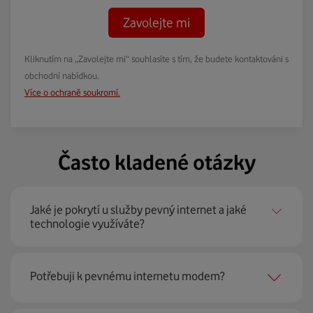
Zavolejte mi
Kliknutím na „Zavolejte mi“ souhlasíte s tím, že budete kontaktováni s
obchodní nabídkou.
Více o ochraně soukromí.
Často kladené otázky
Jaké je pokrytí u služby pevný internet a jaké
technologie využíváte?
Pevný internet můžeme nabídnout
99 % českých
Potřebuji k pevnému internetu modem?
domácností
prostřednictvím několika technologií jako
jsou 4G LTE, xDSL nebo optické sítě. Díky tomu umíme