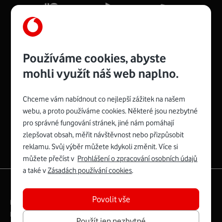
Více o COMPAL CH7465VF
Používáme cookies, abyste
mohli využít náš web naplno.
Chceme vám nabídnout co nejlepší zážitek na našem
Spojte se s Vodafonem
webu, a proto používáme cookies. Některé jsou nezbytné
pro správné fungování stránek, jiné nám pomáhají
Zyxel VMG8623-T50B
:
zlepšovat obsah, měřit návštěvnost nebo přizpůsobit
Rozměry modemu jsou 16 x 22 x 7,5 cm (včetně stojánku)
reklamu. Svůj výběr můžete kdykoli změnit. Více si
a nabízí 4 gigabitové LAN porty a bezdrátové připojení Wi-
můžete přečíst v
Prohlášení o zpracování osobních údajů
Fi ve verzích 802.11 b/g/n/ac pro frekvenci 2,4 GHz a
a také v
Zásadách používání cookies
.
802.11 a/b/g/n/ac pro frekvenci 5 GHz s rychlostí až 866
|
English
Mapa webu
Mb/s.
Povolit vše
Právní­ podmí­nky
Ochrana soukromí­
Více o Zyxel VMG8623-T50B
Digitální odpovědnost
Cookies
Dokumenty
Použít jen nezbytné