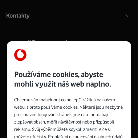
Výkonný bezdrátový modem s Wi-Fi standardem 802.11
ac a pokrytím ve dvou pásmech 2,4 i 5 GHz, který zajistí
Kontakty
silný signál pro celou domácnost. Kompaktní rozměry 21
x 16 x 4 cm, 4 Gigabitové LAN porty a rychlost až 500
Mb/s.
Více o COMPAL CH7465VF
Používáme cookies, abyste
mohli využít náš web naplno.
Chceme vám nabídnout co nejlepší zážitek na našem
Spojte se s Vodafonem
webu, a proto používáme cookies. Některé jsou nezbytné
pro správné fungování stránek, jiné nám pomáhají
Zyxel VMG8623-T50B
:
zlepšovat obsah, měřit návštěvnost nebo přizpůsobit
Rozměry modemu jsou 16 x 22 x 7,5 cm (včetně stojánku)
reklamu. Svůj výběr můžete kdykoli změnit. Více si
a nabízí 4 gigabitové LAN porty a bezdrátové připojení Wi-
můžete přečíst v
Prohlášení o zpracování osobních údajů