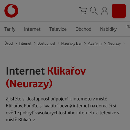
In
Tarify
Internet
Televize
Obchod
Nabídky
Úvod
Internet
Dostupnost
Plzeňský kraj
Plzeň-jih
Neurazy
Kl
Internet
Klikařov
(Neurazy)
Zjistěte si dostupnost připojení k internetu v místě
Klikařov. Pořiďte si kvalitní pevný internet na doma či si
ověřte pokrytí vysokorychlostního internetu a televize v
místě Klikařov.