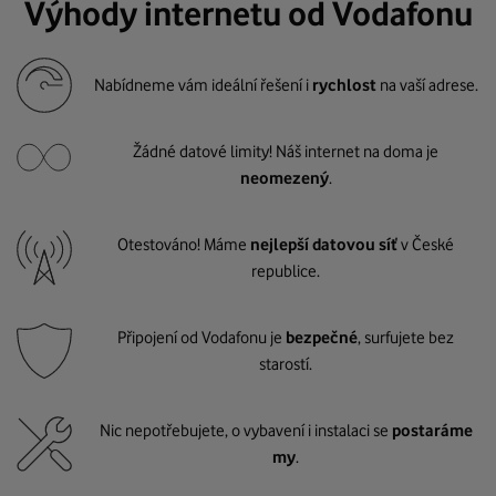
Výhody internetu od Vodafonu
Nabídneme vám ideální řešení i
rychlost
na vaší adrese.
Žádné datové limity! Náš internet na doma je
neomezený
.
Otestováno! Máme
nejlepší datovou síť
v České
republice.
Připojení od Vodafonu je
bezpečné
, surfujete bez
starostí.
Nic nepotřebujete, o vybavení i instalaci se
postaráme
my
.