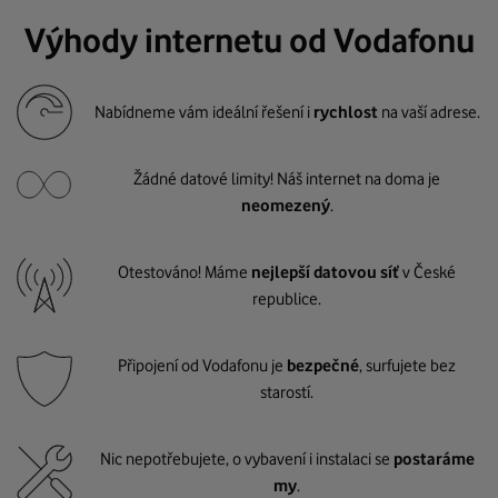
Výhody internetu od Vodafonu
Nabídneme vám ideální řešení i
rychlost
na vaší adrese.
Žádné datové limity! Náš internet na doma je
neomezený
.
Otestováno! Máme
nejlepší datovou síť
v České
republice.
Připojení od Vodafonu je
bezpečné
, surfujete bez
starostí.
Nic nepotřebujete, o vybavení i instalaci se
postaráme
my
.