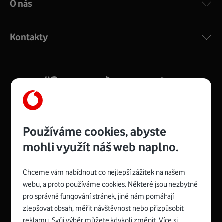
O nás
COMPAL CH7465VF
:
Výkonný bezdrátový modem s Wi-Fi standardem 802.11
ac a pokrytím ve dvou pásmech 2,4 i 5 GHz, který zajistí
Kontakty
silný signál pro celou domácnost. Kompaktní rozměry 21
x 16 x 4 cm, 4 Gigabitové LAN porty a rychlost až 500
Mb/s.
Více o COMPAL CH7465VF
Používáme cookies, abyste
mohli využít náš web naplno.
Chceme vám nabídnout co nejlepší zážitek na našem
Spojte se s Vodafonem
webu, a proto používáme cookies. Některé jsou nezbytné
pro správné fungování stránek, jiné nám pomáhají
Zyxel VMG8623-T50B
:
zlepšovat obsah, měřit návštěvnost nebo přizpůsobit
Rozměry modemu jsou 16 x 22 x 7,5 cm (včetně stojánku)
reklamu. Svůj výběr můžete kdykoli změnit. Více si