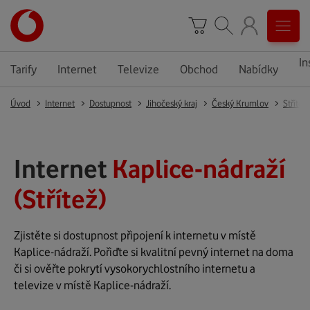
In
Tarify
Internet
Televize
Obchod
Nabídky
Úvod
Internet
Dostupnost
Jihočeský kraj
Český Krumlov
Střítež
Internet
Kaplice-nádraží
(Střítež)
Zjistěte si dostupnost připojení k internetu v místě
Kaplice-nádraží. Pořiďte si kvalitní pevný internet na doma
či si ověřte pokrytí vysokorychlostního internetu a
televize v místě Kaplice-nádraží.