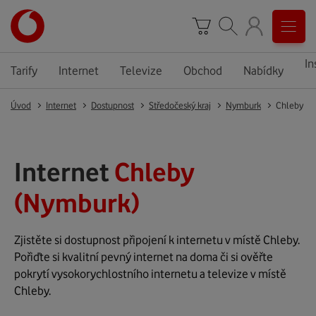
In
Tarify
Internet
Televize
Obchod
Nabídky
Úvod
Internet
Dostupnost
Středočeský kraj
Nymburk
Chleby
Internet
Chleby
(Nymburk)
Zjistěte si dostupnost připojení k internetu v místě Chleby.
Pořiďte si kvalitní pevný internet na doma či si ověřte
pokrytí vysokorychlostního internetu a televize v místě
Chleby.