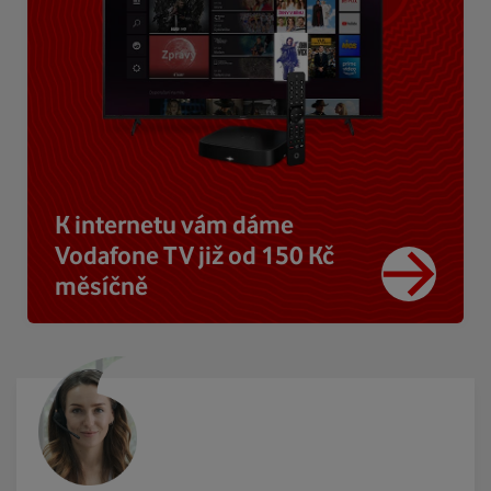
K internetu vám dáme
Vodafone TV již od 150 Kč
měsíčně