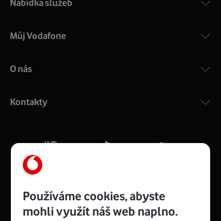
Nabídka služeb
Můj Vodafone
O nás
COMPAL CH7465VF
:
Výkonný bezdrátový modem s Wi-Fi standardem 802.11
ac a pokrytím ve dvou pásmech 2,4 i 5 GHz, který zajistí
Kontakty
silný signál pro celou domácnost. Kompaktní rozměry 21
x 16 x 4 cm, 4 Gigabitové LAN porty a rychlost až 500
Mb/s.
Více o COMPAL CH7465VF
Používáme cookies, abyste
mohli využít náš web naplno.