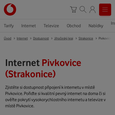
In
Tarify
Internet
Televize
Obchod
Nabídky
Úvod
Internet
Dostupnost
Jihočeský kraj
Strakonice
Pivkovice
Internet
Pivkovice
(Strakonice)
Zjistěte si dostupnost připojení k internetu v místě
Pivkovice. Pořiďte si kvalitní pevný internet na doma či si
ověřte pokrytí vysokorychlostního internetu a televize v
místě Pivkovice.