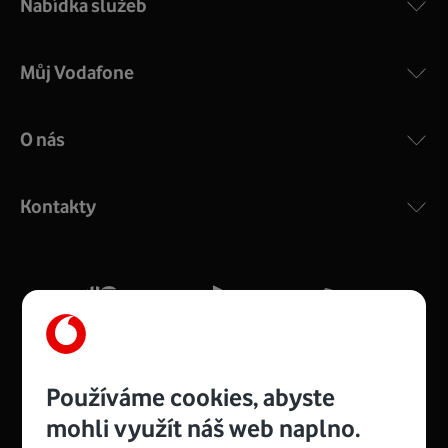
Nabídka služeb
Můj Vodafone
O nás
COMPAL CH7465VF
:
Výkonný bezdrátový modem s Wi-Fi standardem 802.11
ac a pokrytím ve dvou pásmech 2,4 i 5 GHz, který zajistí
Kontakty
silný signál pro celou domácnost. Kompaktní rozměry 21
x 16 x 4 cm, 4 Gigabitové LAN porty a rychlost až 500
Mb/s.
Více o COMPAL CH7465VF
Používáme cookies, abyste
mohli využít náš web naplno.