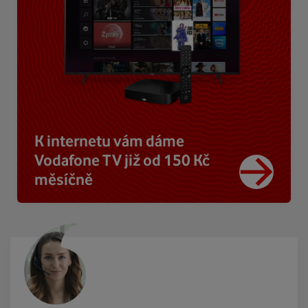
K internetu vám dáme
Vodafone TV již od 150 Kč
měsíčně