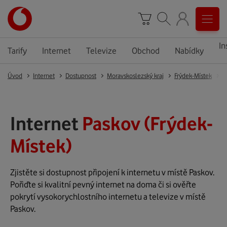
In
Tarify
Internet
Televize
Obchod
Nabídky
Úvod
Internet
Dostupnost
Moravskoslezský kraj
Frýdek-Místek
P
Internet
Paskov (Frýdek-
Místek)
Zjistěte si dostupnost připojení k internetu v místě Paskov.
Pořiďte si kvalitní pevný internet na doma či si ověřte
pokrytí vysokorychlostního internetu a televize v místě
Paskov.