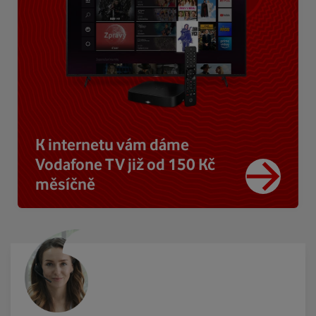
K internetu vám dáme
Vodafone TV již od 150 Kč
měsíčně