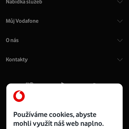
Nabídka služeb
Můj Vodafone
O nás
COMPAL CH7465VF
:
Výkonný bezdrátový modem s Wi-Fi standardem 802.11
ac a pokrytím ve dvou pásmech 2,4 i 5 GHz, který zajistí
Kontakty
silný signál pro celou domácnost. Kompaktní rozměry 21
x 16 x 4 cm, 4 Gigabitové LAN porty a rychlost až 500
Mb/s.
Více o COMPAL CH7465VF
Používáme cookies, abyste
mohli využít náš web naplno.