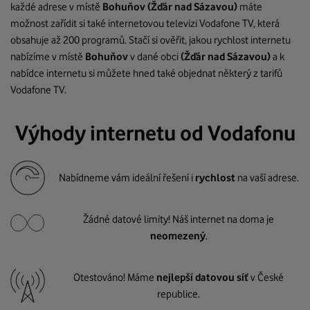
každé adrese v místě
Bohuňov
(Žďár nad Sázavou)
máte
možnost zařídit si také internetovou televizi Vodafone TV, která
obsahuje až 200 programů. Stačí si ověřit, jakou rychlost internetu
nabízíme v místě
Bohuňov
v dané obci
(Žďár nad Sázavou)
a k
nabídce internetu si můžete hned také objednat některý z tarifů
Vodafone TV.
Výhody internetu od Vodafonu
Nabídneme vám ideální řešení i
rychlost
na vaší adrese.
Žádné datové limity! Náš internet na doma je
neomezený
.
Otestováno! Máme
nejlepší datovou síť
v České
republice.