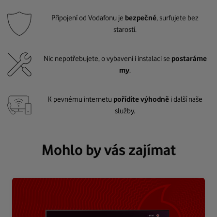
Připojení od Vodafonu je
bezpečné
, surfujete bez
starostí.
Nic nepotřebujete, o vybavení i instalaci se
postaráme
my
.
K pevnému internetu
pořídíte výhodně
i další naše
služby.
Mohlo by vás zajímat