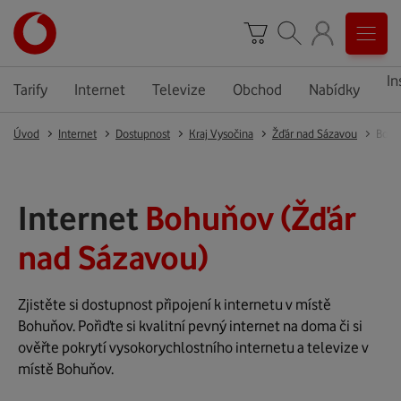
In
Tarify
Internet
Televize
Obchod
Nabídky
Úvod
Internet
Dostupnost
Kraj Vysočina
Žďár nad Sázavou
Bohu
Internet
Bohuňov (Žďár
nad Sázavou)
Zjistěte si dostupnost připojení k internetu v místě
Bohuňov. Pořiďte si kvalitní pevný internet na doma či si
ověřte pokrytí vysokorychlostního internetu a televize v
místě Bohuňov.