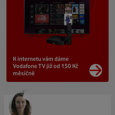
K internetu vám dáme
Vodafone TV již od 150 Kč
měsíčně