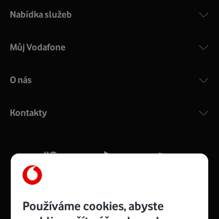
Nabídka služeb
Můj Vodafone
O nás
COMPAL CH7465VF
:
Výkonný bezdrátový modem s Wi-Fi standardem 802.11
ac a pokrytím ve dvou pásmech 2,4 i 5 GHz, který zajistí
Kontakty
silný signál pro celou domácnost. Kompaktní rozměry 21
x 16 x 4 cm, 4 Gigabitové LAN porty a rychlost až 500
Mb/s.
Více o COMPAL CH7465VF
Používáme cookies, abyste