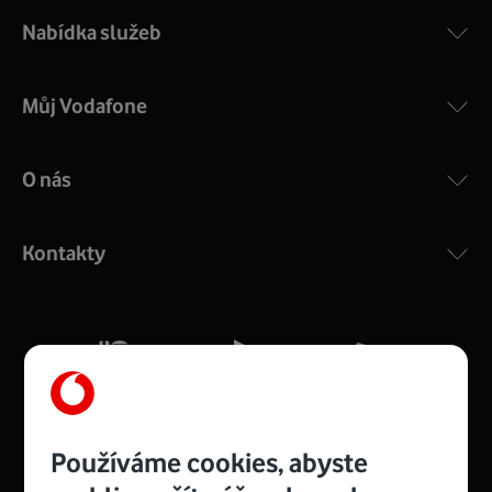
Nabídka služeb
Můj Vodafone
O nás
COMPAL CH7465VF
:
Výkonný bezdrátový modem s Wi-Fi standardem 802.11
ac a pokrytím ve dvou pásmech 2,4 i 5 GHz, který zajistí
Kontakty
silný signál pro celou domácnost. Kompaktní rozměry 21
x 16 x 4 cm, 4 Gigabitové LAN porty a rychlost až 500
Mb/s.
Více o COMPAL CH7465VF
Používáme cookies, abyste