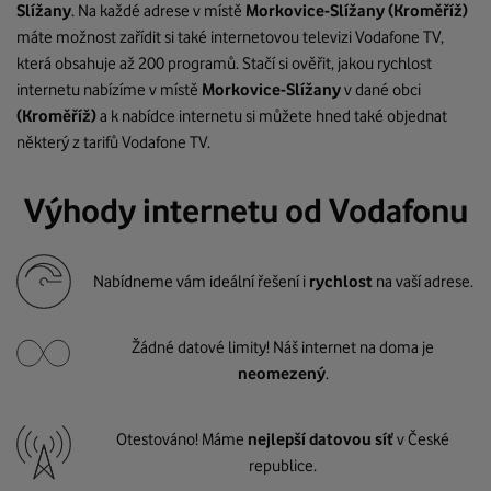
Slížany
. Na každé adrese v místě
Morkovice-Slížany
(Kroměříž)
máte možnost zařídit si také internetovou televizi Vodafone TV,
která obsahuje až 200 programů. Stačí si ověřit, jakou rychlost
internetu nabízíme v místě
Morkovice-Slížany
v dané obci
(Kroměříž)
a k nabídce internetu si můžete hned také objednat
některý z tarifů Vodafone TV.
Výhody internetu od Vodafonu
Nabídneme vám ideální řešení i
rychlost
na vaší adrese.
Žádné datové limity! Náš internet na doma je
neomezený
.
Otestováno! Máme
nejlepší datovou síť
v České
republice.