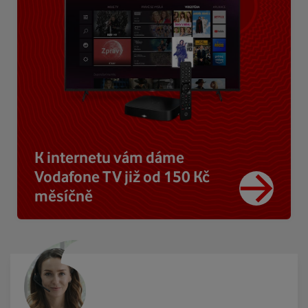
K internetu vám dáme
Vodafone TV již od 150 Kč
měsíčně