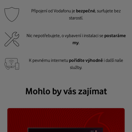
Připojení od Vodafonu je
bezpečné
, surfujete bez
starostí.
Nic nepotřebujete, o vybavení i instalaci se
postaráme
my
.
K pevnému internetu
pořídíte výhodně
i další naše
služby.
Mohlo by vás zajímat