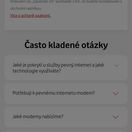
Kliknutím na „Zavolejte mi“ souhlasíte s tím, že budete kontaktováni s
obchodní nabídkou.
Více o ochraně soukromí.
Často kladené otázky
Jaké je pokrytí u služby pevný internet a jaké
technologie využíváte?
Pevný internet můžeme nabídnout
99 % českých
Potřebuji k pevnému internetu modem?
domácností
prostřednictvím několika technologií jako
jsou 4G LTE, xDSL nebo optické sítě. Díky tomu umíme
najít nejoptimálnější řešení na vaší adrese.
Ano, potřebujete. Rádi vám ho poskytneme na splátky. U
Jaké modemy nabízíme?
modemu od Vodafonu navíc garantujeme plnou
technickou podporu.