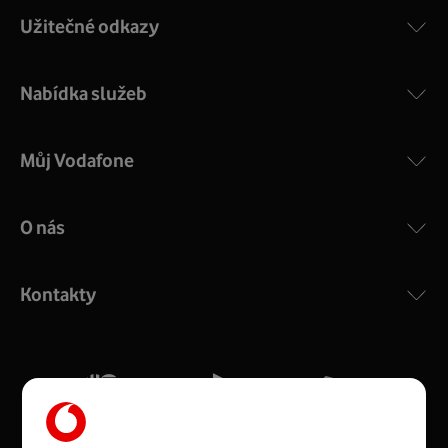
Užitečné odkazy
Nabídka služeb
Můj Vodafone
O nás
COMPAL CH7465VF
:
Výkonný bezdrátový modem s Wi-Fi standardem 802.11
ac a pokrytím ve dvou pásmech 2,4 i 5 GHz, který zajistí
Kontakty
silný signál pro celou domácnost. Kompaktní rozměry 21
x 16 x 4 cm, 4 Gigabitové LAN porty a rychlost až 500
Mb/s.
Více o COMPAL CH7465VF