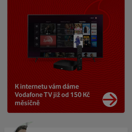
K internetu vám dáme
Vodafone TV již od 150 Kč
měsíčně