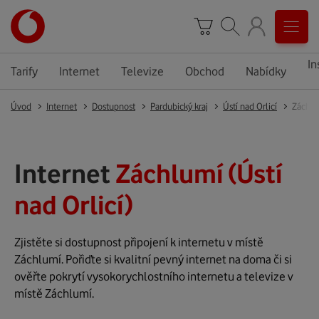
In
Tarify
Internet
Televize
Obchod
Nabídky
Úvod
Internet
Dostupnost
Pardubický kraj
Ústí nad Orlicí
Záchl
Internet
Záchlumí (Ústí
nad Orlicí)
Zjistěte si dostupnost připojení k internetu v místě
Záchlumí. Pořiďte si kvalitní pevný internet na doma či si
ověřte pokrytí vysokorychlostního internetu a televize v
místě Záchlumí.