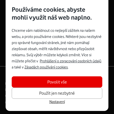
Používáme cookies, abyste
mohli využít náš web naplno.
Chceme vám nabídnout co nejlepší zážitek na našem
Spojte se s Vodafonem
webu, a proto používáme cookies. Některé jsou nezbytné
pro správné fungování stránek, jiné nám pomáhají
Zyxel VMG8623-T50B
:
zlepšovat obsah, měřit návštěvnost nebo přizpůsobit
Rozměry modemu jsou 16 x 22 x 7,5 cm (včetně stojánku)
reklamu. Svůj výběr můžete kdykoli změnit. Více si
a nabízí 4 gigabitové LAN porty a bezdrátové připojení Wi-
můžete přečíst v
Prohlášení o zpracování osobních údajů
Fi ve verzích 802.11 b/g/n/ac pro frekvenci 2,4 GHz a
a také v
Zásadách používání cookies
.
802.11 a/b/g/n/ac pro frekvenci 5 GHz s rychlostí až 866
|
English
Mapa webu
Mb/s.
Povolit vše
Právní­ podmí­nky
Ochrana soukromí­
Více o Zyxel VMG8623-T50B
Digitální odpovědnost
Cookies
Dokumenty
Použít jen nezbytné
Ceník
Nastavení
Copyright © 2026 Vodafone Czech Republic a.s.