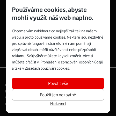
Používáme cookies, abyste
mohli využít náš web naplno.
Chceme vám nabídnout co nejlepší zážitek na našem
Spojte se s Vodafonem
webu, a proto používáme cookies. Některé jsou nezbytné
pro správné fungování stránek, jiné nám pomáhají
Zyxel VMG8623-T50B
:
zlepšovat obsah, měřit návštěvnost nebo přizpůsobit
Rozměry modemu jsou 16 x 22 x 7,5 cm (včetně stojánku)
reklamu. Svůj výběr můžete kdykoli změnit. Více si
a nabízí 4 gigabitové LAN porty a bezdrátové připojení Wi-
můžete přečíst v
Prohlášení o zpracování osobních údajů
Fi ve verzích 802.11 b/g/n/ac pro frekvenci 2,4 GHz a
a také v
Zásadách používání cookies
.
802.11 a/b/g/n/ac pro frekvenci 5 GHz s rychlostí až 866
|
English
Mapa webu
Mb/s.
Povolit vše
Právní­ podmí­nky
Ochrana soukromí­
Více o Zyxel VMG8623-T50B
Digitální odpovědnost
Cookies
Dokumenty
Použít jen nezbytné
Ceník
Nastavení
Copyright © 2026 Vodafone Czech Republic a.s.