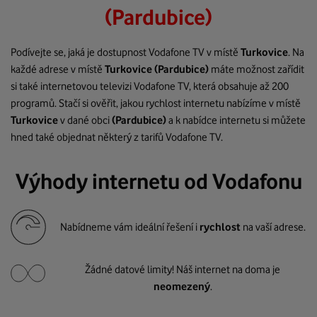
(Pardubice)
Podívejte se, jaká je dostupnost Vodafone TV v místě
Turkovice
. Na
každé adrese v místě
Turkovice
(Pardubice)
máte možnost zařídit
si také internetovou televizi Vodafone TV, která obsahuje až 200
programů. Stačí si ověřit, jakou rychlost internetu nabízíme v místě
Turkovice
v dané obci
(Pardubice)
a k nabídce internetu si můžete
hned také objednat některý z tarifů Vodafone TV.
Výhody internetu od Vodafonu
Nabídneme vám ideální řešení i
rychlost
na vaší adrese.
Žádné datové limity! Náš internet na doma je
neomezený
.