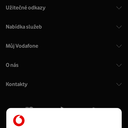
Užitečné odkazy
Nabídka služeb
Můj Vodafone
O nás
COMPAL CH7465VF
:
Výkonný bezdrátový modem s Wi-Fi standardem 802.11
ac a pokrytím ve dvou pásmech 2,4 i 5 GHz, který zajistí
Kontakty
silný signál pro celou domácnost. Kompaktní rozměry 21
x 16 x 4 cm, 4 Gigabitové LAN porty a rychlost až 500
Mb/s.
Více o COMPAL CH7465VF