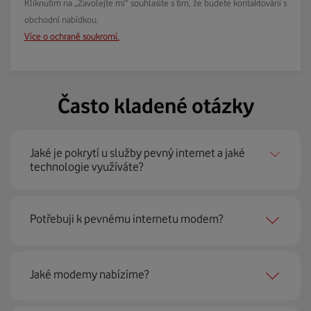
Kliknutím na „Zavolejte mi“ souhlasíte s tím, že budete kontaktováni s
obchodní nabídkou.
Více o ochraně soukromí.
Často kladené otázky
Jaké je pokrytí u služby pevný internet a jaké
technologie využíváte?
Pevný internet můžeme nabídnout
99 % českých
Potřebuji k pevnému internetu modem?
domácností
prostřednictvím několika technologií jako
jsou 4G LTE, xDSL nebo optické sítě. Díky tomu umíme
najít nejoptimálnější řešení na vaší adrese.
Ano, potřebujete. Rádi vám ho poskytneme na splátky. U
Jaké modemy nabízíme?
modemu od Vodafonu navíc garantujeme plnou
technickou podporu.