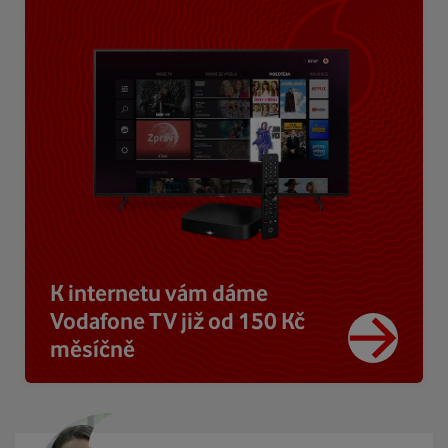
K internetu vám dáme
Vodafone TV již od 150 Kč
měsíčně