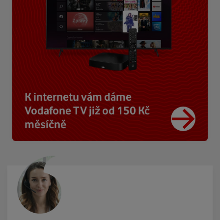
K internetu vám dáme
Vodafone TV již od 150 Kč
měsíčně