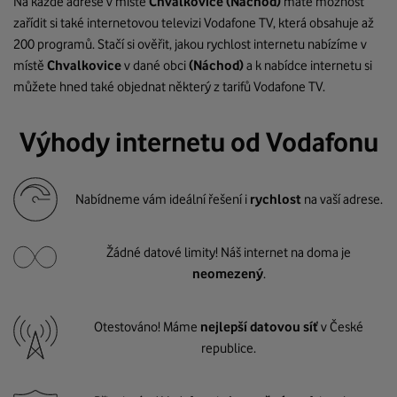
Na každé adrese v místě
Chvalkovice
(Náchod)
máte možnost
zařídit si také internetovou televizi Vodafone TV, která obsahuje až
200 programů. Stačí si ověřit, jakou rychlost internetu nabízíme v
místě
Chvalkovice
v dané obci
(Náchod)
a k nabídce internetu si
můžete hned také objednat některý z tarifů Vodafone TV.
Výhody internetu od Vodafonu
Nabídneme vám ideální řešení i
rychlost
na vaší adrese.
Žádné datové limity! Náš internet na doma je
neomezený
.
Otestováno! Máme
nejlepší datovou síť
v České
republice.