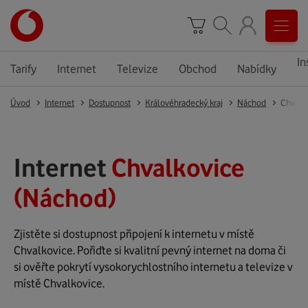
In
Tarify
Internet
Televize
Obchod
Nabídky
Úvod
Internet
Dostupnost
Královéhradecký kraj
Náchod
Chvalk
Internet
Chvalkovice
(Náchod)
Zjistěte si dostupnost připojení k internetu v místě
Chvalkovice. Pořiďte si kvalitní pevný internet na doma či
si ověřte pokrytí vysokorychlostního internetu a televize v
místě Chvalkovice.