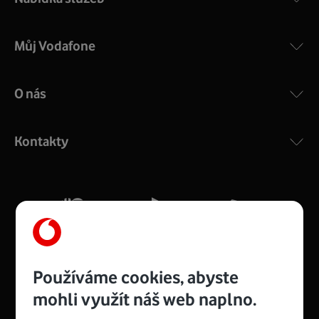
Můj Vodafone
O nás
COMPAL CH7465VF
:
Výkonný bezdrátový modem s Wi-Fi standardem 802.11
ac a pokrytím ve dvou pásmech 2,4 i 5 GHz, který zajistí
Kontakty
silný signál pro celou domácnost. Kompaktní rozměry 21
x 16 x 4 cm, 4 Gigabitové LAN porty a rychlost až 500
Mb/s.
Více o COMPAL CH7465VF
Používáme cookies, abyste
mohli využít náš web naplno.