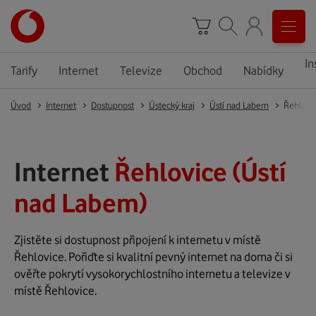
In
Tarify
Internet
Televize
Obchod
Nabídky
Úvod
Internet
Dostupnost
Ústecký kraj
Ústí nad Labem
Řehlovi
Internet
Řehlovice (Ústí
nad Labem)
Zjistěte si dostupnost připojení k internetu v místě
Řehlovice. Pořiďte si kvalitní pevný internet na doma či si
ověřte pokrytí vysokorychlostního internetu a televize v
místě Řehlovice.