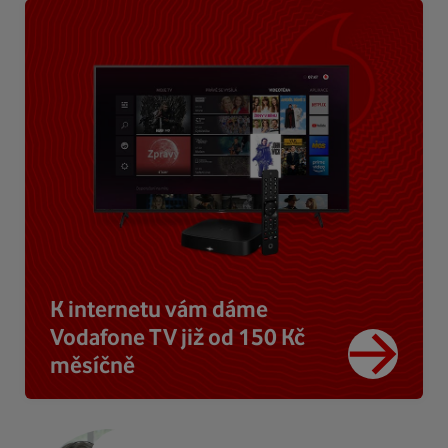
K internetu vám dáme
Vodafone TV již od 150 Kč
měsíčně