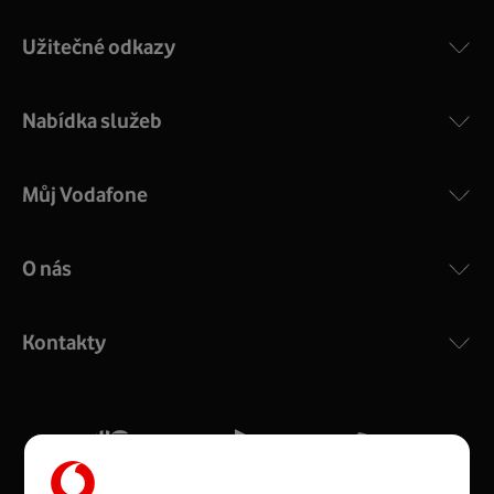
Užitečné odkazy
Nabídka služeb
Můj Vodafone
O nás
COMPAL CH7465VF
:
Výkonný bezdrátový modem s Wi-Fi standardem 802.11
ac a pokrytím ve dvou pásmech 2,4 i 5 GHz, který zajistí
Kontakty
silný signál pro celou domácnost. Kompaktní rozměry 21
x 16 x 4 cm, 4 Gigabitové LAN porty a rychlost až 500
Mb/s.
Více o COMPAL CH7465VF