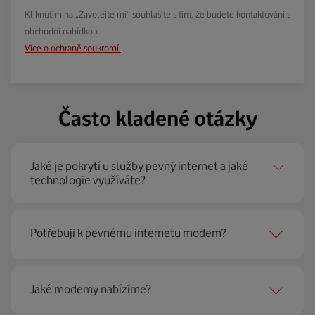
Kliknutím na „Zavolejte mi“ souhlasíte s tím, že budete kontaktováni s
obchodní nabídkou.
Více o ochraně soukromí.
Často kladené otázky
Jaké je pokrytí u služby pevný internet a jaké
technologie využíváte?
Pevný internet můžeme nabídnout
99 % českých
Potřebuji k pevnému internetu modem?
domácností
prostřednictvím několika technologií jako
jsou 4G LTE, xDSL nebo optické sítě. Díky tomu umíme
najít nejoptimálnější řešení na vaší adrese.
Ano, potřebujete. Rádi vám ho poskytneme na splátky. U
Jaké modemy nabízíme?
modemu od Vodafonu navíc garantujeme plnou
technickou podporu.