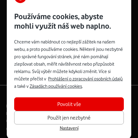
Používáme cookies, abyste
mohli využít náš web naplno.
Chceme vám nabídnout co nejlepší zážitek na našem
Spojte se s Vodafonem
webu, a proto používáme cookies. Některé jsou nezbytné
pro správné fungování stránek, jiné nám pomáhají
Zyxel VMG8623-T50B
:
zlepšovat obsah, měřit návštěvnost nebo přizpůsobit
Rozměry modemu jsou 16 x 22 x 7,5 cm (včetně stojánku)
reklamu. Svůj výběr můžete kdykoli změnit. Více si
a nabízí 4 gigabitové LAN porty a bezdrátové připojení Wi-
můžete přečíst v
Prohlášení o zpracování osobních údajů
Fi ve verzích 802.11 b/g/n/ac pro frekvenci 2,4 GHz a
a také v
Zásadách používání cookies
.
802.11 a/b/g/n/ac pro frekvenci 5 GHz s rychlostí až 866
|
English
Mapa webu
Mb/s.
Povolit vše
Právní­ podmí­nky
Ochrana soukromí­
Více o Zyxel VMG8623-T50B
Digitální odpovědnost
Cookies
Dokumenty
Použít jen nezbytné
Ceník
Nastavení
Copyright © 2026 Vodafone Czech Republic a.s.