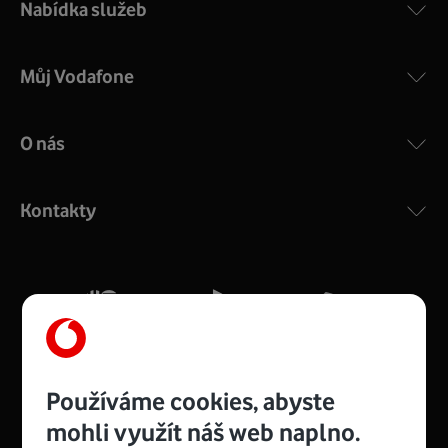
Nabídka služeb
Můj Vodafone
O nás
COMPAL CH7465VF
:
Výkonný bezdrátový modem s Wi-Fi standardem 802.11
ac a pokrytím ve dvou pásmech 2,4 i 5 GHz, který zajistí
Kontakty
silný signál pro celou domácnost. Kompaktní rozměry 21
x 16 x 4 cm, 4 Gigabitové LAN porty a rychlost až 500
Mb/s.
Více o COMPAL CH7465VF
Používáme cookies, abyste
mohli využít náš web naplno.