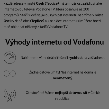
každé adrese v místě
Osek
(Teplice)
máte možnost zařídit si také
internetovou televizi Vodafone TV, která obsahuje až 200
programů. Stačí si ověřit, jakou rychlost internetu nabízíme v místě
Osek
v dané obci
(Teplice)
a k nabídce internetu si můžete hned
také objednat některý z tarifů Vodafone TV.
Výhody internetu od Vodafonu
Nabídneme vám ideální řešení i
rychlost
na vaší adrese.
Žádné datové limity! Náš internet na doma je
neomezený
.
Otestováno! Máme
nejlepší datovou síť
v České
republice.