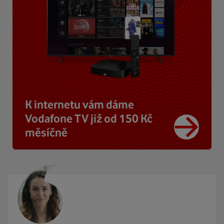
K internetu vám dáme
Vodafone TV již od 150 Kč
měsíčně