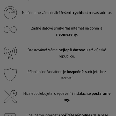
Nabídneme vám ideální řešení i
rychlost
na vaší adrese.
Žádné datové limity! Náš internet na doma je
neomezený
.
Otestováno! Máme
nejlepší datovou síť
v České
republice.
Připojení od Vodafonu je
bezpečné
, surfujete bez
starostí.
Nic nepotřebujete, o vybavení i instalaci se
postaráme
my
.
K pevnému internetu
pořídíte výhodně
i další naše