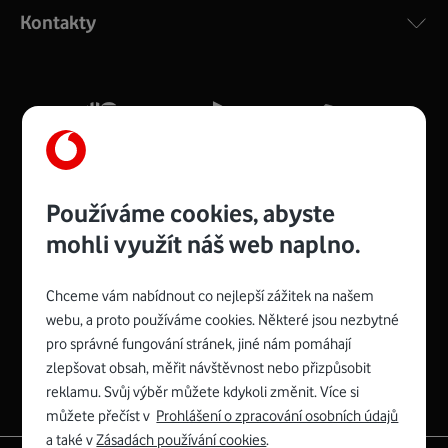
ac a pokrytím ve dvou pásmech 2,4 i 5 GHz, který zajistí
Kontakty
silný signál pro celou domácnost. Kompaktní rozměry 21
x 16 x 4 cm, 4 Gigabitové LAN porty a rychlost až 500
Mb/s.
Více o COMPAL CH7465VF
Používáme cookies, abyste
mohli využít náš web naplno.
Chceme vám nabídnout co nejlepší zážitek na našem
Spojte se s Vodafonem
webu, a proto používáme cookies. Některé jsou nezbytné
pro správné fungování stránek, jiné nám pomáhají
Zyxel VMG8623-T50B
:
zlepšovat obsah, měřit návštěvnost nebo přizpůsobit
Rozměry modemu jsou 16 x 22 x 7,5 cm (včetně stojánku)
reklamu. Svůj výběr můžete kdykoli změnit. Více si
a nabízí 4 gigabitové LAN porty a bezdrátové připojení Wi-
můžete přečíst v
Prohlášení o zpracování osobních údajů
Fi ve verzích 802.11 b/g/n/ac pro frekvenci 2,4 GHz a
a také v
Zásadách používání cookies
.