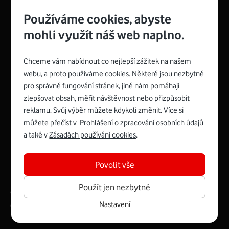
Používáme cookies, abyste
mohli využít náš web naplno.
Chceme vám nabídnout co nejlepší zážitek na našem
Spojte se s Vodafonem
webu, a proto používáme cookies. Některé jsou nezbytné
pro správné fungování stránek, jiné nám pomáhají
Zyxel VMG8623-T50B
:
zlepšovat obsah, měřit návštěvnost nebo přizpůsobit
Rozměry modemu jsou 16 x 22 x 7,5 cm (včetně stojánku)
reklamu. Svůj výběr můžete kdykoli změnit. Více si
a nabízí 4 gigabitové LAN porty a bezdrátové připojení Wi-
můžete přečíst v
Prohlášení o zpracování osobních údajů
Fi ve verzích 802.11 b/g/n/ac pro frekvenci 2,4 GHz a
a také v
Zásadách používání cookies
.
802.11 a/b/g/n/ac pro frekvenci 5 GHz s rychlostí až 866
|
English
Mapa webu
Mb/s.
Povolit vše
Právní­ podmí­nky
Ochrana soukromí­
Více o Zyxel VMG8623-T50B
Digitální odpovědnost
Cookies
Dokumenty
Použít jen nezbytné
Ceník
Nastavení
Copyright © 2026 Vodafone Czech Republic a.s.