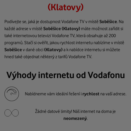
(Klatovy)
Podívejte se, jaká je dostupnost Vodafone TV v místě
Soběšice
. Na
každé adrese v místě
Soběšice
(Klatovy)
máte možnost zařídit si
také internetovou televizi Vodafone TV, která obsahuje až 200
programů. Stačí si ověřit, jakou rychlost internetu nabízíme v místě
Soběšice
v dané obci
(Klatovy)
a k nabídce internetu si můžete
hned také objednat některý z tarifů Vodafone TV.
Výhody internetu od Vodafonu
Nabídneme vám ideální řešení i
rychlost
na vaší adrese.
Žádné datové limity! Náš internet na doma je
neomezený
.