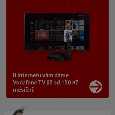
K internetu vám dáme
Vodafone TV již od 150 Kč
měsíčně