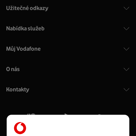
Užitečné odkazy
Nabídka služeb
Můj Vodafone
O nás
COMPAL CH7465VF
:
Výkonný bezdrátový modem s Wi-Fi standardem 802.11
ac a pokrytím ve dvou pásmech 2,4 i 5 GHz, který zajistí
Kontakty
silný signál pro celou domácnost. Kompaktní rozměry 21
x 16 x 4 cm, 4 Gigabitové LAN porty a rychlost až 500
Mb/s.
Více o COMPAL CH7465VF