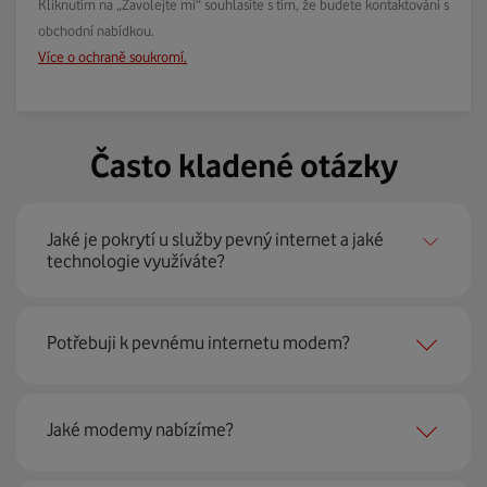
Kliknutím na „Zavolejte mi“ souhlasíte s tím, že budete kontaktováni s
obchodní nabídkou.
Více o ochraně soukromí.
Často kladené otázky
Jaké je pokrytí u služby pevný internet a jaké
technologie využíváte?
Pevný internet můžeme nabídnout
99 % českých
Potřebuji k pevnému internetu modem?
domácností
prostřednictvím několika technologií jako
jsou 4G LTE, xDSL nebo optické sítě. Díky tomu umíme
najít nejoptimálnější řešení na vaší adrese.
Ano, potřebujete. Rádi vám ho poskytneme na splátky. U
Jaké modemy nabízíme?
modemu od Vodafonu navíc garantujeme plnou
technickou podporu.