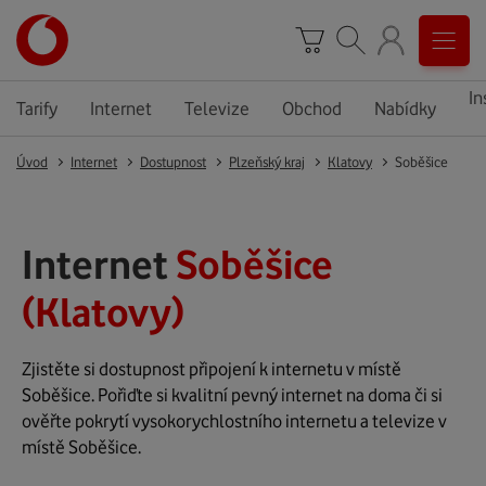
In
Tarify
Internet
Televize
Obchod
Nabídky
Úvod
Internet
Dostupnost
Plzeňský kraj
Klatovy
Soběšice
Internet
Soběšice
(Klatovy)
Zjistěte si dostupnost připojení k internetu v místě
Soběšice. Pořiďte si kvalitní pevný internet na doma či si
ověřte pokrytí vysokorychlostního internetu a televize v
místě Soběšice.