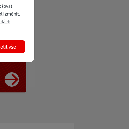
pšovat
li změnit.
adách
olit vše