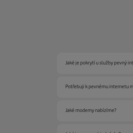
Jaké je pokrytí u služby pevný in
Pevný internet můžeme nabídn
Potřebuji k pevnému internetu
optické sítě. Díky tomu umíme na
Ano, potřebujete. Rádi vám ho 
Jaké modemy nabízíme?
Můžete samozřejmě využít i svůj
poradí naši proškolení prodejci 