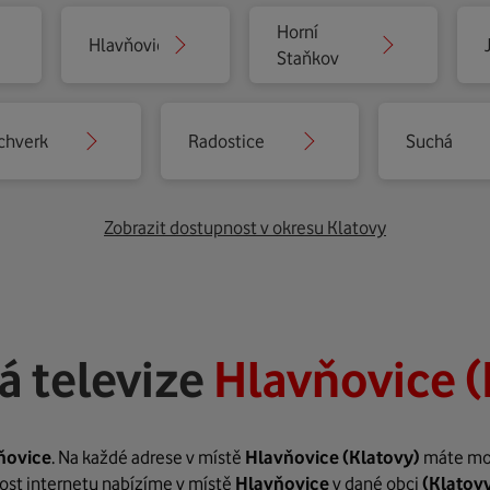
Horní
Hlavňovice
Staňkov
chverk
Radostice
Suchá
Zobrazit dostupnost v okresu Klatovy
á televize
Hlavňovice (
ňovice
. Na každé adrese v místě
Hlavňovice
(Klatovy)
máte možn
hlost internetu nabízíme v místě
Hlavňovice
v dané obci
(Klatov