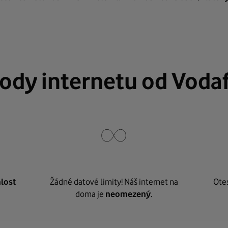
ody internetu od Voda
lost
Žádné datové limity! Náš internet na
Ote
doma je
neomezený
.