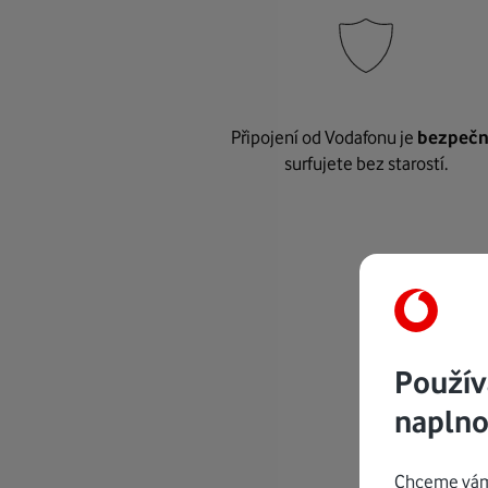
Připojení od Vodafonu je
bezpeč
surfujete bez starostí.
Použív
naplno
Chceme vám 