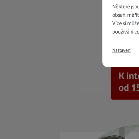
Některé jso
obsah, měřit
Více si může
používání c
Nastavení
K in
od 1