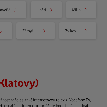
Javoříčko
Libětice
Milínov
Zámyšl
Zvíkov
Klatovy)
ost zařídit si také internetovou televizi Vodafone TV,
y)
a k nabídce internetu si můžete hned také objednat