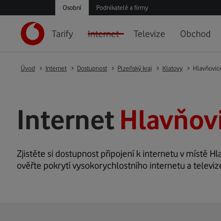
Osobní
Podnikatelé a firmy
Tarify
Internet
Televize
Obchod
Úvod
Internet
Dostupnost
Plzeňský kraj
Klatovy
Hlavňovic
Internet
Hlavňovi
Zjistěte si dostupnost připojení k internetu v místě Hl
ověřte pokrytí vysokorychlostního internetu a televiz