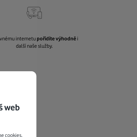
vnému internetu
pořídíte výhodně
i
další naše služby.
š web
e cookies.