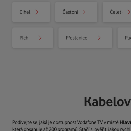
Cihelna
Častonice
Čeletice
Pích
Přestanice
Pu
Kabelov
Podívejte se, jaká je dostupnost Vodafone TV v místě
Hlav
která obsahuje až 200 programů. Stačí si ověřit, jakou ryc