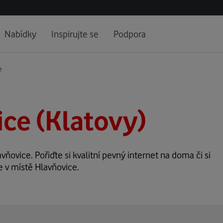
Nabídky
Inspirujte se
Podpora
e
ce (Klatovy)
avňovice. Pořiďte si kvalitní pevný internet na doma či si
e v místě Hlavňovice.