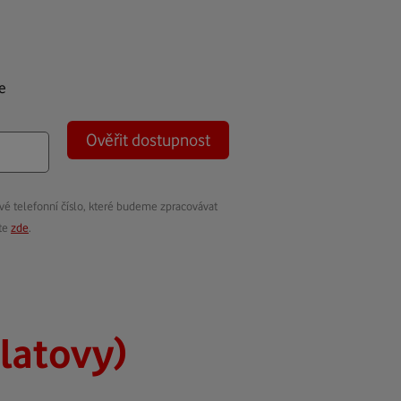
e
Ověřit dostupnost
vé telefonní číslo, které budeme zpracovávat
ete
zde
.
latovy)