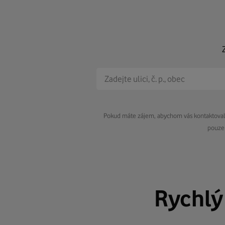
Pokud máte zájem, abychom vás kontaktovali 
pouze 
Rychl