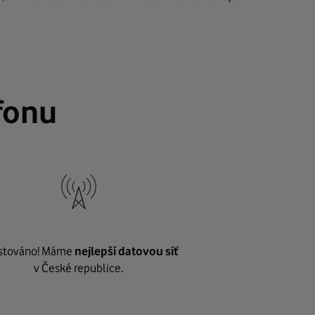
fonu
stováno! Máme
nejlepší datovou síť
v České republice.