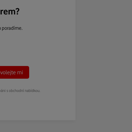
ěrem?
m poradíme.
volejte mi
váni s obchodní nabídkou.