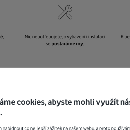
né
,
Nic nepotřebujete, o vybavení i instalaci
K pe
se
postaráme my
.
Mohlo by vás zajímat
áme cookies, abyste mohli využít ná
.
nabídnout co nejlepší zážitek na našem webu, a proto používám