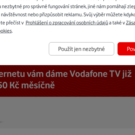
u nezbytné pro správné fungování stránek, jiné nám pomáhají zle
 návštěvnost nebo přizpůsobit reklamu. Svůj výběr můžete kdyko
te přečíst v
Prohlášení o zpracování osobních údajů
a také v
Zás
ookies
.
Použít jen nezbytné
Pov
ternetu vám dáme Vodafone TV již
50 Kč měsíčně