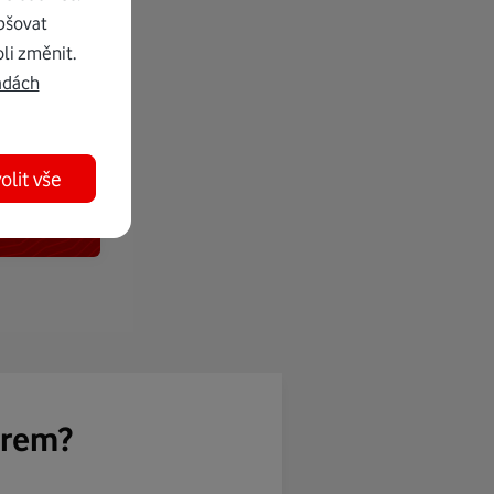
pšovat
li změnit.
adách
olit vše
ěrem?