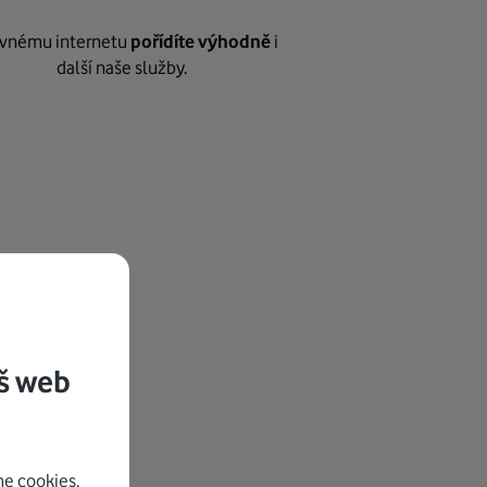
vnému internetu
pořídíte výhodně
i
další naše služby.
š web
e cookies.