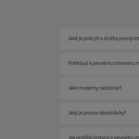
Jaké je pokrytí u služby pevný in
Pevný internet můžeme nabídn
Potřebuji k pevnému internetu
optické sítě. Díky tomu umíme na
Ano, potřebujete. Rádi vám ho 
Jaké modemy nabízíme?
Můžete samozřejmě využít i svůj
poradí naši proškolení prodejci 
Jaký je proces objednávky?
Krok jedna je určitě ověření možn
Jak probíhá instalace pevného in