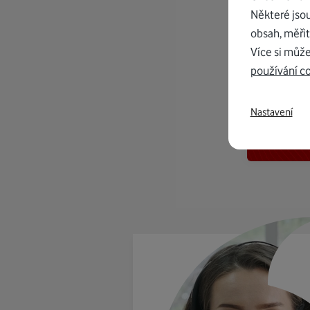
Některé jso
obsah, měřit
Více si může
používání c
K in
Nastavení
od 1