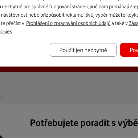
u nezbytné pro správné fungování stránek, jiné nám pomáhají zle
 návštěvnost nebo přizpůsobit reklamu. Svůj výběr můžete kdyko
te přečíst v
Prohlášení o zpracování osobních údajů
a také v
Zás
ookies
.
ternetu vám dáme Vodafone TV již
Použít jen nezbytné
Pov
50 Kč měsíčně
Potřebujete poradit s výb