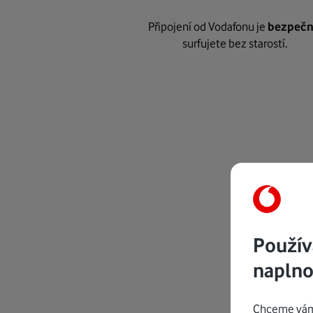
Připojení od Vodafonu je
bezpeč
surfujete bez starostí.
Použív
naplno
Chceme vám 