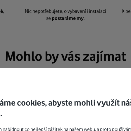
né
,
Nic nepotřebujete, o vybavení i instalaci
K pe
se
postaráme my
.
Mohlo by vás zajímat
áme cookies, abyste mohli využít ná
.
nabídnout co nejlepší zážitek na našem webu, a proto používám