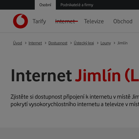
Osobní
Podnikatelé a firmy
Tarify
Internet
Televize
Obchod
Úvod
Internet
Dostupnost
Ústecký kraj
Louny
Jimlín
Internet
Jimlín (
Zjistěte si dostupnost připojení k internetu v místě Jim
pokrytí vysokorychlostního internetu a televize v míst