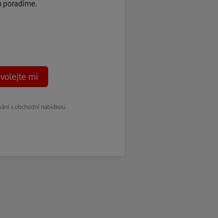
m poradíme.
volejte mi
váni s obchodní nabídkou.