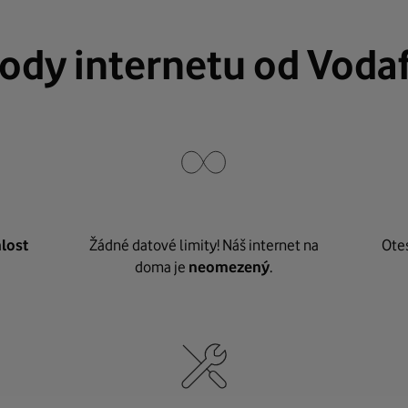
ody internetu od Voda
lost
Žádné datové limity! Náš internet na
Ote
doma je
neomezený
.