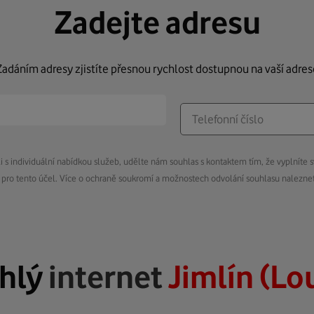
Zadejte adresu
Zadáním adresy zjistíte přesnou rychlost dostupnou na vaší adres
s individuální nabídkou služeb, udělte nám souhlas s kontaktem tím, že vyplníte s
pro tento účel. Více o ochraně soukromí a možnostech odvolání souhlasu nalezn
hlý
internet
Jimlín (Lo