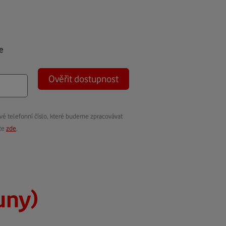
e
Ověřit dostupnost
vé telefonní číslo, které budeme zpracovávat
ete
zde
.
uny)