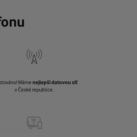
fonu
stováno! Máme
nejlepší datovou síť
v České republice.