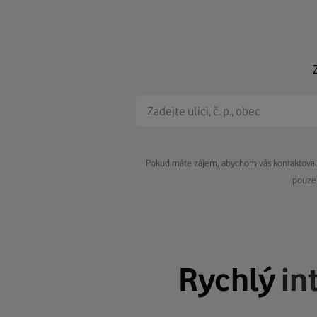
Pokud máte zájem, abychom vás kontaktovali 
pouze 
Rychlý
in