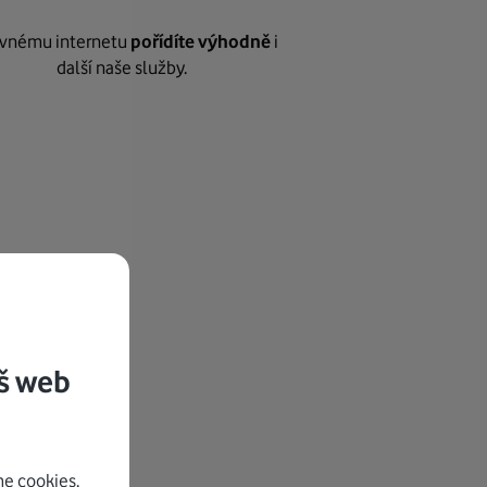
vnému internetu
pořídíte výhodně
i
další naše služby.
š web
e cookies.