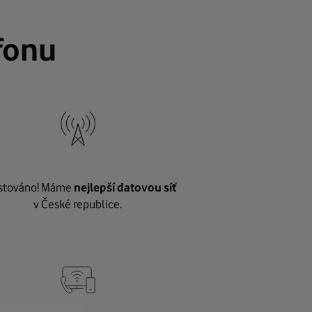
fonu
stováno! Máme
nejlepší datovou síť
v České republice.