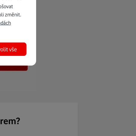
pšovat
li změnit.
adách
olit vše
ěrem?