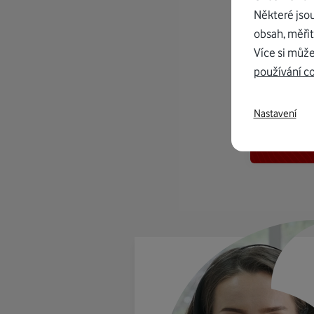
Některé jso
obsah, měřit
Více si může
používání c
K in
Nastavení
od 1