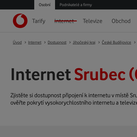
Osobní
Podnikatelé a firmy
Tarify
Internet
Televize
Obchod
Úvod
Internet
Dostupnost
Jihočeský kraj
České Budějovice
Internet
Srubec (
Zjistěte si dostupnost připojení k internetu v místě Sr
ověřte pokrytí vysokorychlostního internetu a televiz