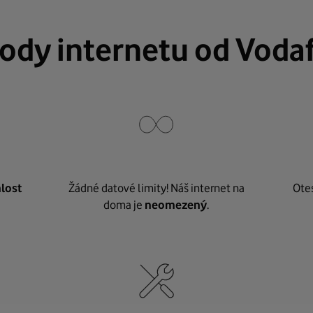
ody internetu od Voda
lost
Žádné datové limity! Náš internet na
Ote
doma je
neomezený
.