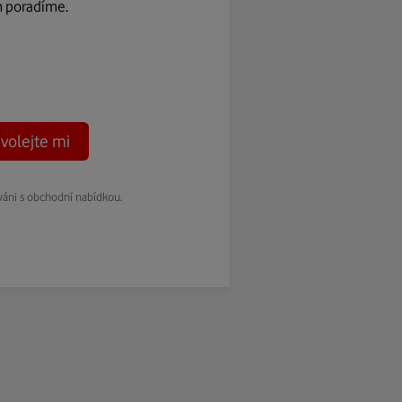
m poradíme.
volejte mi
váni s obchodní nabídkou.