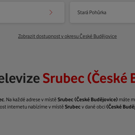
Stará Pohůrka
Zobrazit dostupnost v okresu České Budějovice
elevize
Srubec (České 
ec
. Na každé adrese v místě
Srubec
(České Budějovice)
máte mož
hlost internetu nabízíme v místě
Srubec
v dané obci
(České Budě