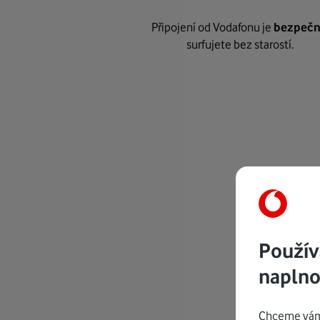
Připojení od Vodafonu je
bezpeč
surfujete bez starostí.
Použív
naplno
Chceme vám 