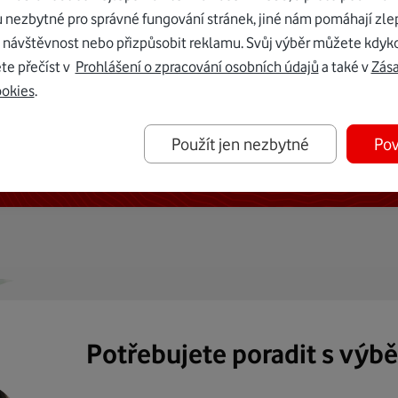
u nezbytné pro správné fungování stránek, jiné nám pomáhají zle
 návštěvnost nebo přizpůsobit reklamu. Svůj výběr můžete kdyko
te přečíst v
Prohlášení o zpracování osobních údajů
a také v
Zás
ookies
.
ternetu vám dáme Vodafone TV již
Použít jen nezbytné
Pov
50 Kč měsíčně
Potřebujete poradit s výb