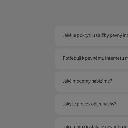
Jaké je pokrytí u služby pevný in
Pevný internet můžeme nabídn
Potřebuji k pevnému internetu
optické sítě. Díky tomu umíme na
Ano, potřebujete. Rádi vám ho 
Jaké modemy nabízíme?
Můžete samozřejmě využít i svůj
poradí naši proškolení prodejci 
Jaký je proces objednávky?
Krok jedna je určitě ověření možn
Jak probíhá instalace pevného in