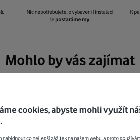
né
,
Nic nepotřebujete, o vybavení i instalaci
K pe
se
postaráme my
.
Mohlo by vás zajímat
áme cookies, abyste mohli využít ná
.
nabídnout co nejlepší zážitek na našem webu, a proto používám