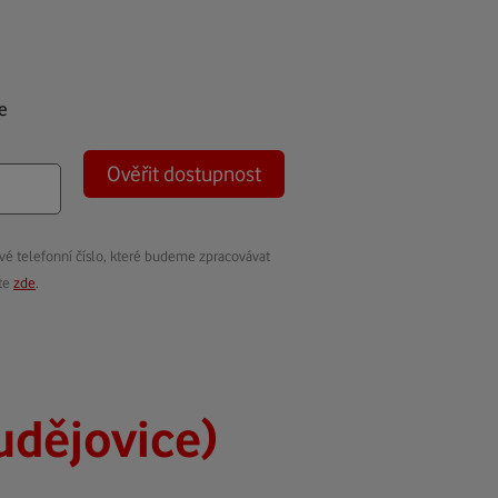
e
Ověřit dostupnost
vé telefonní číslo, které budeme zpracovávat
ete
zde
.
udějovice)