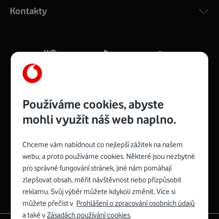
ac a pokrytím ve dvou pásmech 2,4 i 5 GHz, který zajistí
Kontakty
silný signál pro celou domácnost. Kompaktní rozměry 21
x 16 x 4 cm, 4 Gigabitové LAN porty a rychlost až 500
Mb/s.
Více o COMPAL CH7465VF
Používáme cookies, abyste
mohli využít náš web naplno.
Chceme vám nabídnout co nejlepší zážitek na našem
Spojte se s Vodafonem
webu, a proto používáme cookies. Některé jsou nezbytné
pro správné fungování stránek, jiné nám pomáhají
Zyxel VMG8623-T50B
:
zlepšovat obsah, měřit návštěvnost nebo přizpůsobit
Rozměry modemu jsou 16 x 22 x 7,5 cm (včetně stojánku)
reklamu. Svůj výběr můžete kdykoli změnit. Více si
a nabízí 4 gigabitové LAN porty a bezdrátové připojení Wi-
můžete přečíst v
Prohlášení o zpracování osobních údajů
Fi ve verzích 802.11 b/g/n/ac pro frekvenci 2,4 GHz a
a také v
Zásadách používání cookies
.