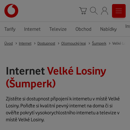
In
Tarify
Internet
Televize
Obchod
Nabídky
Úvod
Internet
Dostupnost
Olomoucký kraj
Šumperk
Velké Losi
Internet
Velké Losiny
(Šumperk)
Zjistěte si dostupnost připojení k internetu v místě Velké
Losiny. Pořiďte si kvalitní pevný internet na doma či si
ověřte pokrytí vysokorychlostního internetu a televize v
místě Velké Losiny.