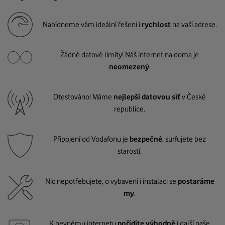
Nabídneme vám ideální řešení i
rychlost
na vaší adrese.
Žádné datové limity! Náš internet na doma je
neomezený
.
Otestováno! Máme
nejlepší datovou síť
v České
republice.
Připojení od Vodafonu je
bezpečné
, surfujete bez
starostí.
Nic nepotřebujete, o vybavení i instalaci se
postaráme
my
.
K pevnému internetu
pořídíte výhodně
i další naše