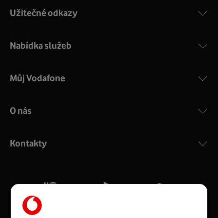
Užitečné odkazy
Nabídka služeb
Můj Vodafone
O nás
COMPAL CH7465VF
:
Výkonný bezdrátový modem s Wi-Fi standardem 802.11
ac a pokrytím ve dvou pásmech 2,4 i 5 GHz, který zajistí
Kontakty
silný signál pro celou domácnost. Kompaktní rozměry 21
x 16 x 4 cm, 4 Gigabitové LAN porty a rychlost až 500
Mb/s.
Více o COMPAL CH7465VF