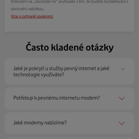
Kliknutím na „Zavolejte mi“ souhlasíte s tím, že budete kontaktováni s
obchodní nabídkou.
Více o ochraně soukromí.
Často kladené otázky
Jaké je pokrytí u služby pevný internet a jaké
technologie využíváte?
Pevný internet můžeme nabídnout
99 % českých
Potřebuji k pevnému internetu modem?
domácností
prostřednictvím několika technologií jako
jsou 4G LTE, xDSL nebo optické sítě. Díky tomu umíme
najít nejoptimálnější řešení na vaší adrese.
Ano, potřebujete. Rádi vám ho poskytneme na splátky. U
Jaké modemy nabízíme?
modemu od Vodafonu navíc garantujeme plnou
technickou podporu.