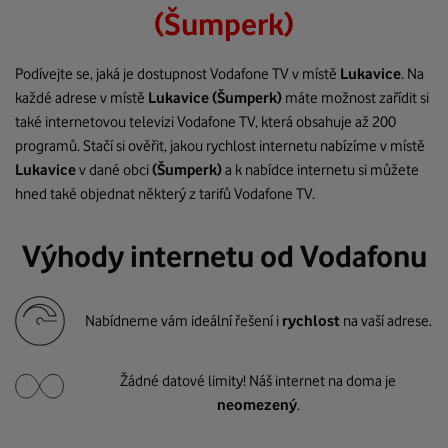
(Šumperk)
Podívejte se, jaká je dostupnost Vodafone TV v místě
Lukavice
. Na
každé adrese v místě
Lukavice
(Šumperk)
máte možnost zařídit si
také internetovou televizi Vodafone TV, která obsahuje až 200
programů. Stačí si ověřit, jakou rychlost internetu nabízíme v místě
Lukavice
v dané obci
(Šumperk)
a k nabídce internetu si můžete
hned také objednat některý z tarifů Vodafone TV.
Výhody internetu od Vodafonu
Nabídneme vám ideální řešení i
rychlost
na vaší adrese.
Žádné datové limity! Náš internet na doma je
neomezený
.