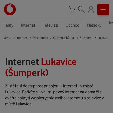
In
Tarify
Internet
Televize
Obchod
Nabídky
Úvod
Internet
Dostupnost
Olomoucký kraj
Šumperk
Lukavice
Internet
Lukavice
(Šumperk)
Zjistěte si dostupnost připojení k internetu v místě
Lukavice. Pořiďte si kvalitní pevný internet na doma či si
ověřte pokrytí vysokorychlostního internetu a televize v
místě Lukavice.