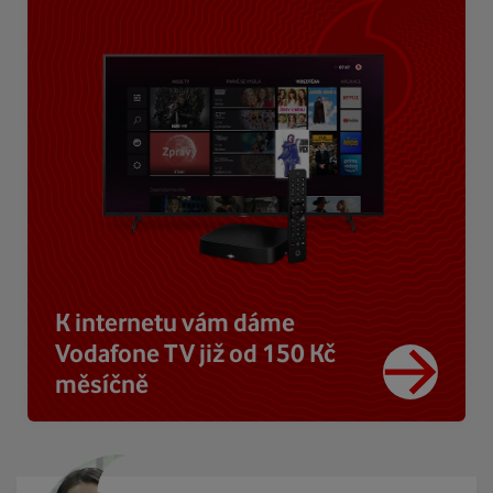
K internetu vám dáme
Vodafone TV již od 150 Kč
měsíčně