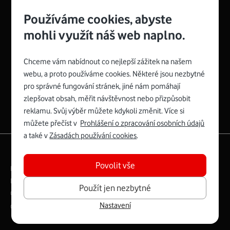
Používáme cookies, abyste
mohli využít náš web naplno.
Chceme vám nabídnout co nejlepší zážitek na našem
Spojte se s Vodafonem
webu, a proto používáme cookies. Některé jsou nezbytné
pro správné fungování stránek, jiné nám pomáhají
Zyxel VMG8623-T50B
:
zlepšovat obsah, měřit návštěvnost nebo přizpůsobit
Rozměry modemu jsou 16 x 22 x 7,5 cm (včetně stojánku)
reklamu. Svůj výběr můžete kdykoli změnit. Více si
a nabízí 4 gigabitové LAN porty a bezdrátové připojení Wi-
můžete přečíst v
Prohlášení o zpracování osobních údajů
Fi ve verzích 802.11 b/g/n/ac pro frekvenci 2,4 GHz a
a také v
Zásadách používání cookies
.
802.11 a/b/g/n/ac pro frekvenci 5 GHz s rychlostí až 866
|
English
Mapa webu
Mb/s.
Povolit vše
Právní­ podmí­nky
Ochrana soukromí­
Více o Zyxel VMG8623-T50B
Digitální odpovědnost
Cookies
Dokumenty
Použít jen nezbytné
Ceník
Nastavení
Copyright © 2026 Vodafone Czech Republic a.s.