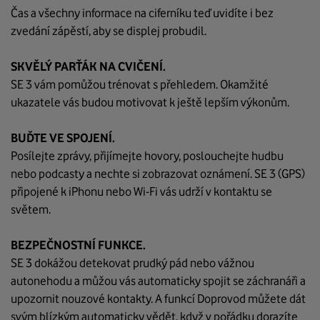
Čas a všechny informace na ciferníku teď uvidíte i bez
zvedání zápěstí, aby se displej probudil.
SKVĚLÝ PARŤÁK NA CVIČENÍ.
SE 3 vám pomůžou trénovat s přehledem. Okamžité
ukazatele vás budou motivovat k ještě lepším výkonům.
BUĎTE VE SPOJENÍ.
Posílejte zprávy, přijímejte hovory, poslouchejte hudbu
nebo podcasty a nechte si zobrazovat oznámení. SE 3 (GPS)
připojené k iPhonu nebo Wi‑Fi vás udrží v kontaktu se
světem.
BEZPEČNOSTNÍ FUNKCE.
SE 3 dokážou detekovat prudký pád nebo vážnou
autonehodu a můžou vás automaticky spojit se záchranáři a
upozornit nouzové kontakty. A funkcí Doprovod můžete dát
svým blízkým automaticky vědět, když v pořádku dorazíte