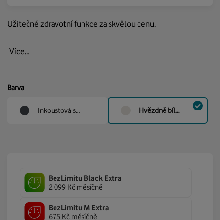
Užitečné zdravotní funkce za skvělou cenu.
Více…
Barva
Inkoustová s/m
Hvězdně bílá s/m
BezLimitu Black Extra
2 099 Kč měsíčně
BezLimitu M Extra
675 Kč měsíčně