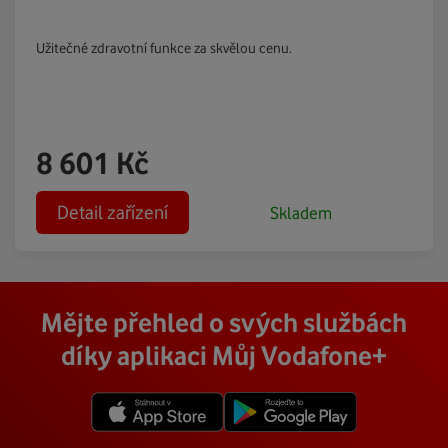
Užitečné zdravotní funkce za skvělou cenu.
8 601
Kč
Detail zařízení
Skladem
Mějte přehled o svých službách
díky aplikaci Můj Vodafone+