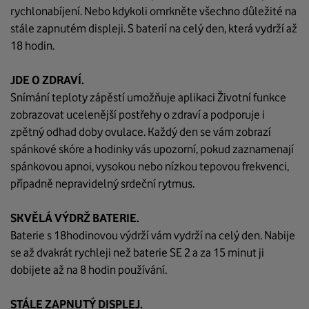
rychlonabíjení. Nebo kdykoli omrkněte všechno důležité na
stále zapnutém displeji. S baterií na celý den, která vydrží až
18 hodin.
JDE O ZDRAVÍ.
Snímání teploty zápěstí umožňuje aplikaci Životní funkce
zobrazovat ucelenější postřehy o zdraví a podporuje i
zpětný odhad doby ovulace. Každý den se vám zobrazí
spánkové skóre a hodinky vás upozorní, pokud zaznamenají
spánkovou apnoi, vysokou nebo nízkou tepovou frekvenci,
případně nepravidelný srdeční rytmus.
SKVĚLÁ VÝDRŽ BATERIE.
Baterie s 18hodinovou výdrží vám vydrží na celý den. Nabije
se až dvakrát rychleji než baterie SE 2 a za 15 minut ji
dobijete až na 8 hodin používání.
STÁLE ZAPNUTÝ DISPLEJ.