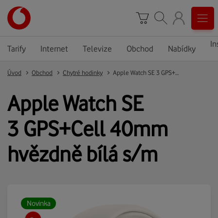
In
Tarify
Internet
Televize
Obchod
Nabídky
Úvod
Obchod
Chytré hodinky
Apple Watch SE 3 GPS+Cell 40mm hvězdně bílá s/m
Apple Watch SE
3 GPS+Cell 40mm
hvězdně bílá s/m
Novinka