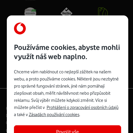
Používáme cookies, abyste mohli
Spojte se s Vodafonem
využít náš web naplno.
Chceme vám nabídnout co nejlepší zážitek na našem
webu, a proto používáme cookies. Některé jsou nezbytné
pro správné fungování stránek, jiné nám pomáhají
zlepšovat obsah, měřit návštěvnost nebo přizpůsobit
|
English
Mapa webu
reklamu. Svůj výběr můžete kdykoli změnit. Více si
můžete přečíst v
Prohlášení o zpracování osobních údajů
Právní­ podmí­nky
Ochrana soukromí­
a také v
Zásadách používání cookies
.
Digitální odpovědnost
Cookies
Dokumenty
Ceník
Copyright © 2026 Vodafone Czech Republic a.s.
Povolit vše