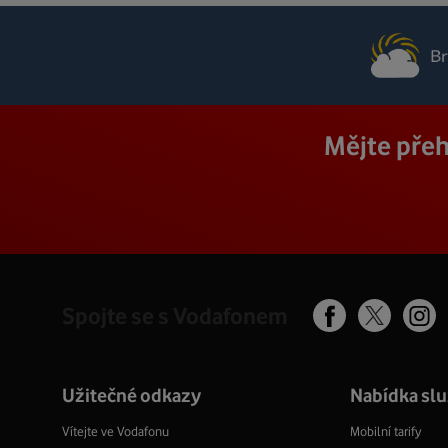
Mějte přeh
Spojte se s Vodafonem
Facebook
In
X
profil
pr
profil
Užitečné odkazy
Nabídka sl
Vítejte ve Vodafonu
Mobilní tarify