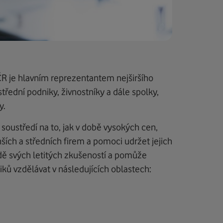
ČR je hlavním reprezentantem nejširšího
řední podniky, živnostníky a dále spolky,
y.
 soustředí na to, jak v době vysokých cen,
nších a středních firem a pomoci udržet jejich
dě svých letitých zkušeností a pomůže
ků vzdělávat v následujících oblastech: