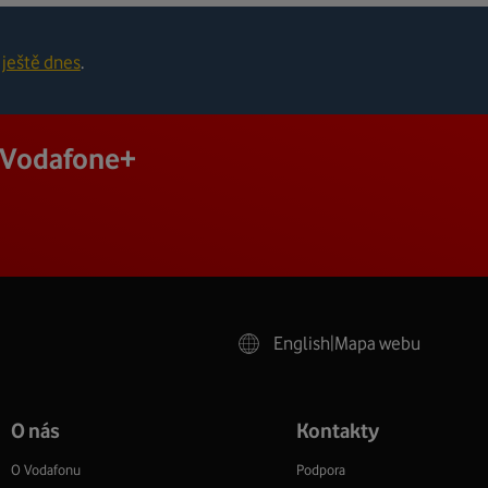
ještě dnes
.
j Vodafone+
English
|
Mapa webu
O nás
Kontakty
O Vodafonu
Podpora