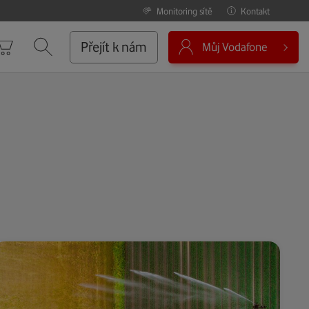
Monitoring sítě
Kontakt
0
Přejít k nám
Můj Vodafone
Košík
Vyhledávání