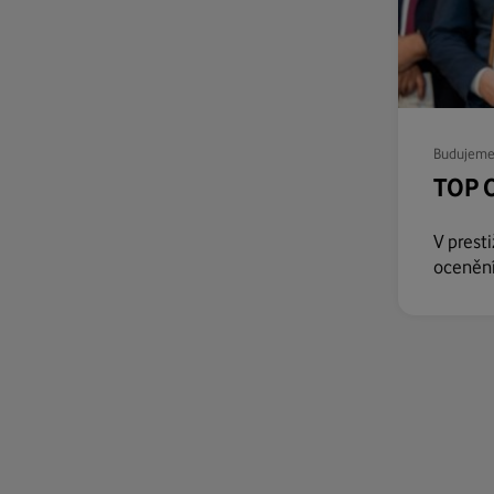
Budujeme
TOP 
V prest
ocenění 