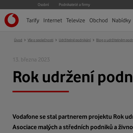
Osobní
Podnikatelé a firmy
Úvodní
Tarify
Internet
Televize
Obchod
Nabídky
stránka
›
›
›
Úvod
Vše o společnosti
Udržitelné podnikání
Blog o udržitelném pod
13. března 2023
Rok udržení podn
Vodafone se stal partnerem projektu Rok udr
Asociace malých a středních podniků a živn