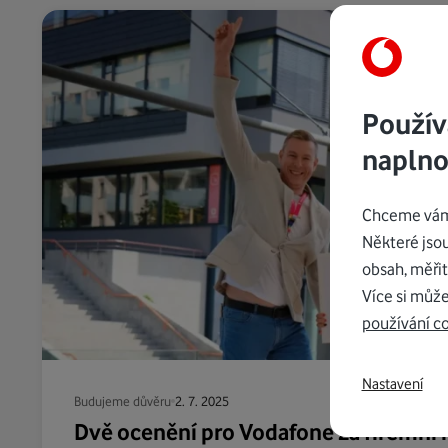
Použív
naplno
Chceme vám 
Některé jso
obsah, měřit
Více si může
používání c
Nastavení
Budujeme důvěru
2. 7. 2025
Dvě ocenění pro Vodafone za firemní 