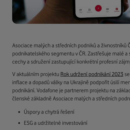
Asociace malých a středních podniků a živnostníků 
podnikatelského segmentu v ČR. Zastřešuje malé a st
cechy a sdružení zastupující konkrétní profesní zájm
V aktuálním projektu
Rok udržení podnikání 2023
se
inflace a dopadů války na Ukrajině podpořit úsilí me
podnikání. Vodafone je partnerem projektu na zákla
členské základně Asociace malých a středních podni
Úspory a chytrá řešení
ESG a udržitelné investování