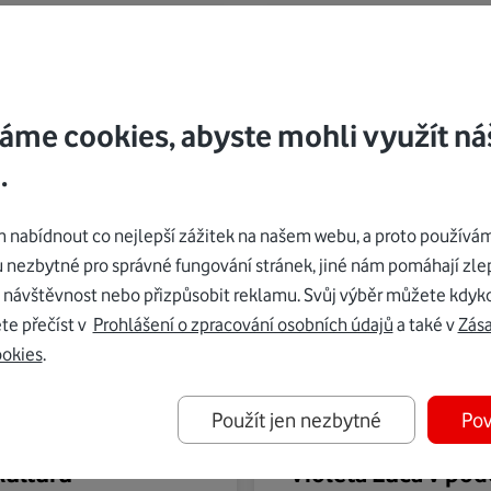
áme cookies, abyste mohli využít ná
.
nabídnout co nejlepší zážitek na našem webu, a proto používám
u nezbytné pro správné fungování stránek, jiné nám pomáhají zle
 návštěvnost nebo přizpůsobit reklamu. Svůj výběr můžete kdyko
te přečíst v
Prohlášení o zpracování osobních údajů
a také v
Zás
ookies
.
Použít jen nezbytné
Pov
Budujeme důvěru
10. 3. 2025
kulturu
Violeta Luca v pod