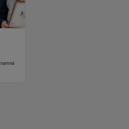
ýznamná