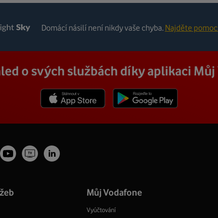
Domácí násilí není nikdy vaše chyba.
Najděte pomoc 
led o svých službách díky aplikaci Mů
Stáhnout z App Store
Stáhnout z Goole Play
Youtube
Vodafone
stagram
LinkedIn
profil
TV
ofil
profil
Facebook
profil
užeb
Můj Vodafone
Vyúčtování