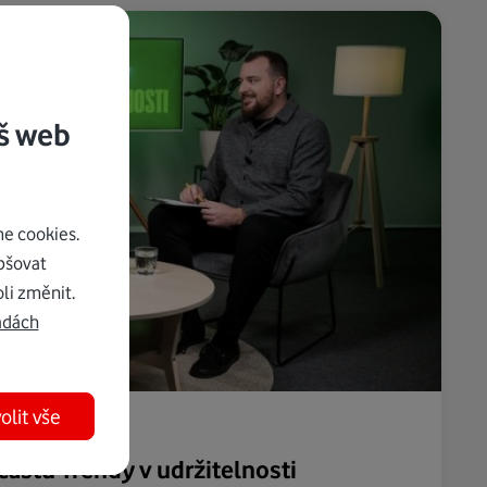
š web
e cookies.
pšovat
li změnit.
adách
olit vše
castu Trendy v udržitelnosti