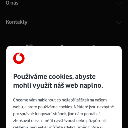
O nás
Kontakty
Používáme cookies, abyste
mohli využít náš web naplno.
Chceme vám nabídnout co nejlepší zážitek na našem
Spojte se s Vodafonem
webu, a proto používáme cookies. Některé jsou nezbytné
pro správné fungování stránek, jiné nám pomáhají
zlepšovat obsah, měřit návštěvnost nebo přizpůsobit
reklamu. Svůj výběr můžete kdykoli změnit. Více si