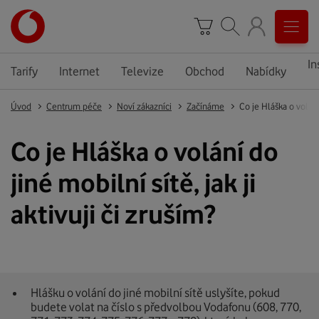
In
Tarify
Internet
Televize
Obchod
Nabídky
Úvod
Centrum péče
Noví zákazníci
Začínáme
Co je Hláška o volání 
Co je Hláška o volání do
jiné mobilní sítě, jak ji
aktivuji či zruším?
Hlášku o volání do jiné mobilní sítě uslyšíte, pokud
budete volat na číslo s předvolbou Vodafonu (608, 770,