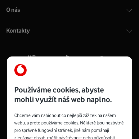
O nás
Kontakty
Používáme cookies, abyste
mohli využít náš web naplno.
Chceme vám nabídnout co nejlepší zážitek na našem
Spojte se s Vodafonem
webu, a proto používáme cookies. Některé jsou nezbytné
pro správné fungování stránek, jiné nám pomáhají
zlepšovat obsah, měřit návštěvnost nebo přizpůsobit