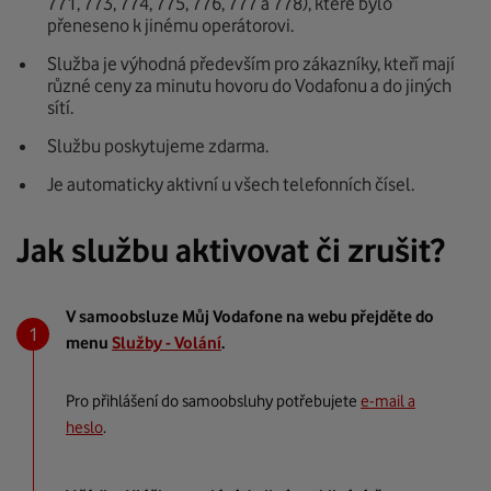
771, 773, 774, 775, 776, 777 a 778), které bylo
přeneseno k jinému operátorovi.
Služba je výhodná především pro zákazníky, kteří mají
různé ceny za minutu hovoru do Vodafonu a do jiných
sítí.
Službu poskytujeme zdarma.
Je automaticky aktivní u všech telefonních čísel.
Jak službu aktivovat či zrušit?
V samoobsluze Můj Vodafone na webu přejděte do
menu
Služby - Volání
.
Pro přihlášení do samoobsluhy potřebujete
e-mail a
heslo
.