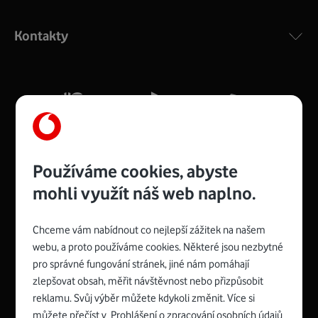
Výkonný bezdrátový modem s Wi-Fi standardem 802.11
ac a pokrytím ve dvou pásmech 2,4 i 5 GHz, který zajistí
Kontakty
silný signál pro celou domácnost. Kompaktní rozměry 21
x 16 x 4 cm, 4 Gigabitové LAN porty a rychlost až 500
Mb/s.
Více o COMPAL CH7465VF
Používáme cookies, abyste
mohli využít náš web naplno.
Chceme vám nabídnout co nejlepší zážitek na našem
Spojte se s Vodafonem
webu, a proto používáme cookies. Některé jsou nezbytné
pro správné fungování stránek, jiné nám pomáhají
Zyxel VMG8623-T50B
:
zlepšovat obsah, měřit návštěvnost nebo přizpůsobit
Rozměry modemu jsou 16 x 22 x 7,5 cm (včetně stojánku)
reklamu. Svůj výběr můžete kdykoli změnit. Více si
a nabízí 4 gigabitové LAN porty a bezdrátové připojení Wi-
můžete přečíst v
Prohlášení o zpracování osobních údajů