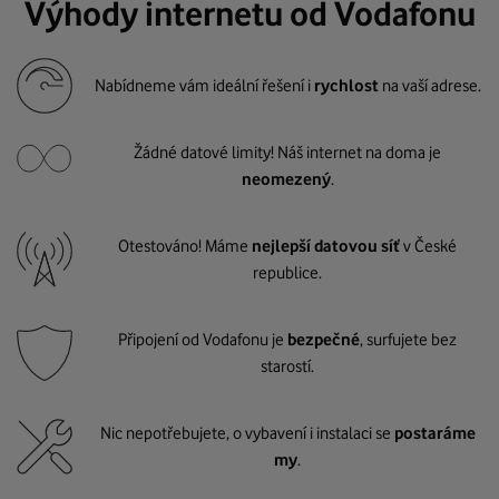
Výhody internetu od Vodafonu
Nabídneme vám ideální řešení i
rychlost
na vaší adrese.
Žádné datové limity! Náš internet na doma je
neomezený
.
Otestováno! Máme
nejlepší datovou síť
v České
republice.
Připojení od Vodafonu je
bezpečné
, surfujete bez
starostí.
Nic nepotřebujete, o vybavení i instalaci se
postaráme
my
.