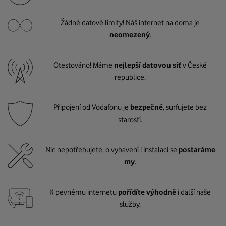
Žádné datové limity! Náš internet na doma je
neomezený
.
Otestováno! Máme
nejlepší datovou síť
v České
republice.
Připojení od Vodafonu je
bezpečné
, surfujete bez
starostí.
Nic nepotřebujete, o vybavení i instalaci se
postaráme
my
.
K pevnému internetu
pořídíte výhodně
i další naše
služby.