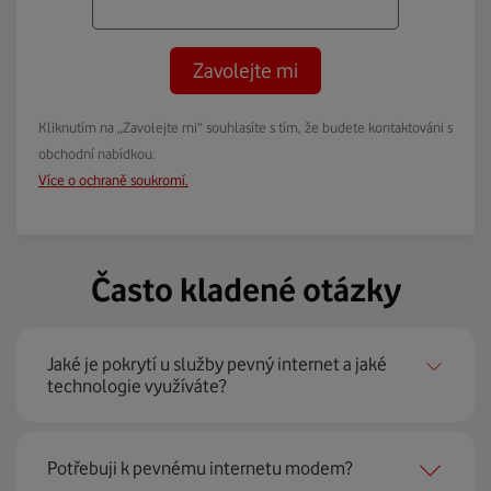
Zavolejte mi
Kliknutím na „Zavolejte mi“ souhlasíte s tím, že budete kontaktováni s
obchodní nabídkou.
Více o ochraně soukromí.
Často kladené otázky
Jaké je pokrytí u služby pevný internet a jaké
technologie využíváte?
Pevný internet můžeme nabídnout
99 % českých
Potřebuji k pevnému internetu modem?
domácností
prostřednictvím několika technologií jako