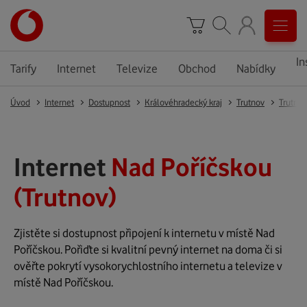
In
Tarify
Internet
Televize
Obchod
Nabídky
Úvod
Internet
Dostupnost
Královéhradecký kraj
Trutnov
Trutnov
Internet
Nad Poříčskou
(Trutnov)
Zjistěte si dostupnost připojení k internetu v místě Nad
Poříčskou. Pořiďte si kvalitní pevný internet na doma či si
ověřte pokrytí vysokorychlostního internetu a televize v
místě Nad Poříčskou.