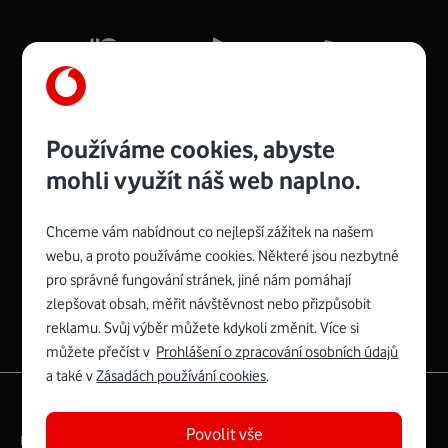
Mb/s.
Více o COMPAL CH7465VF
Používáme cookies, abyste
mohli využít náš web naplno.
Chceme vám nabídnout co nejlepší zážitek na našem
Spojte se s Vodafonem
webu, a proto používáme cookies. Některé jsou nezbytné
pro správné fungování stránek, jiné nám pomáhají
Zyxel VMG8623-T50B
:
zlepšovat obsah, měřit návštěvnost nebo přizpůsobit
Rozměry modemu jsou 16 x 22 x 7,5 cm (včetně stojánku)
reklamu. Svůj výběr můžete kdykoli změnit. Více si
a nabízí 4 gigabitové LAN porty a bezdrátové připojení Wi-
můžete přečíst v
Prohlášení o zpracování osobních údajů
Fi ve verzích 802.11 b/g/n/ac pro frekvenci 2,4 GHz a
a také v
Zásadách používání cookies
.
802.11 a/b/g/n/ac pro frekvenci 5 GHz s rychlostí až 866
|
English
Mapa webu
Mb/s.
Povolit vše
Právní­ podmí­nky
Ochrana soukromí­
Více o Zyxel VMG8623-T50B