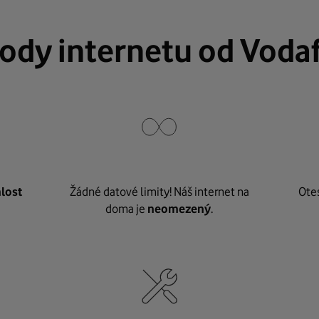
ody internetu od Voda
lost
Žádné datové limity! Náš internet na
Ote
doma je
neomezený
.