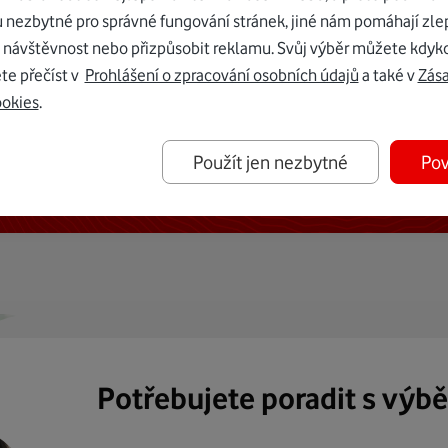
u nezbytné pro správné fungování stránek, jiné nám pomáhají zle
 návštěvnost nebo přizpůsobit reklamu. Svůj výběr můžete kdyko
te přečíst v
Prohlášení o zpracování osobních údajů
a také v
Zás
ookies
.
ternetu vám dáme Vodafone TV již
Použít jen nezbytné
Pov
50 Kč měsíčně
Potřebujete poradit s výb