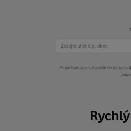
Pokud máte zájem, abychom vás kontaktovali 
pouze 
Rychl