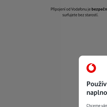
Připojení od Vodafonu je
bezpeč
surfujete bez starostí.
Použív
naplno
Chceme vám 