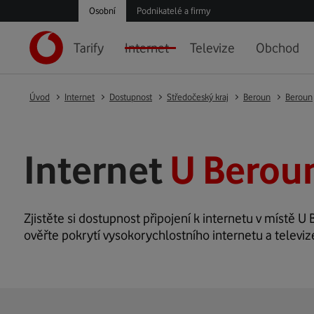
Osobní
Podnikatelé a firmy
Tarify
Internet
Televize
Obchod
Úvod
Internet
Dostupnost
Středočeský kraj
Beroun
Beroun
Internet
U Berou
Zjistěte si dostupnost připojení k internetu v místě U 
ověřte pokrytí vysokorychlostního internetu a televiz