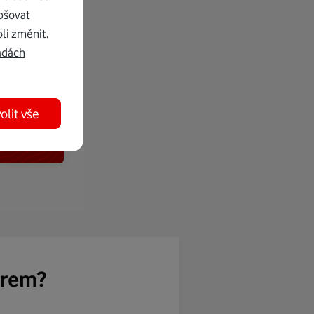
pšovat
li změnit.
adách
olit vše
ěrem?