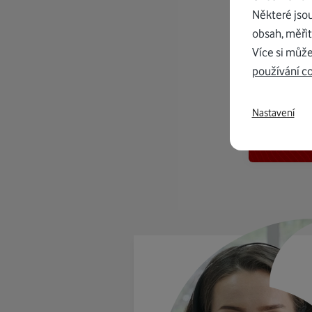
Některé jso
obsah, měřit
Více si může
používání c
K in
Nastavení
od 1