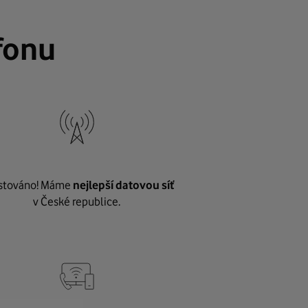
fonu
stováno! Máme
nejlepší datovou síť
v České republice.