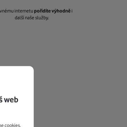
vnému internetu
pořídíte výhodně
i
další naše služby.
š web
e cookies.