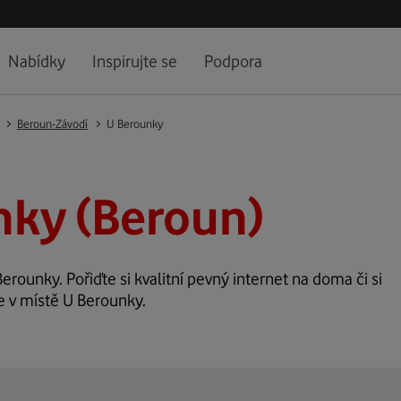
Nabídky
Inspirujte se
Podpora
Beroun-Závodí
U Berounky
nky (Beroun)
Berounky. Pořiďte si kvalitní pevný internet na doma či si
e v místě U Berounky.