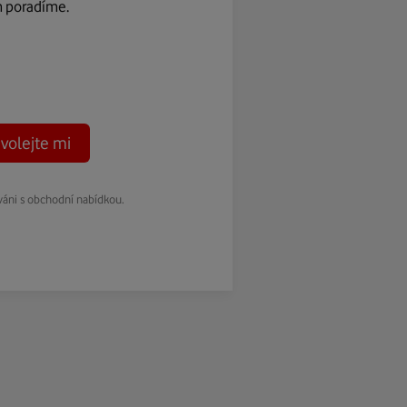
m poradíme.
volejte mi
váni s obchodní nabídkou.