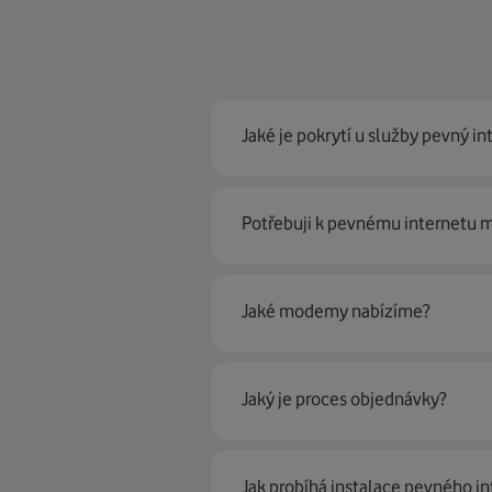
Jaké je pokrytí u služby pevný in
Pevný internet můžeme nabídn
Potřebuji k pevnému internetu
optické sítě. Díky tomu umíme na
Ano, potřebujete. Rádi vám ho 
Jaké modemy nabízíme?
Můžete samozřejmě využít i svůj
poradí naši proškolení prodejci 
Jaký je proces objednávky?
Krok jedna je určitě ověření možn
Jak probíhá instalace pevného in