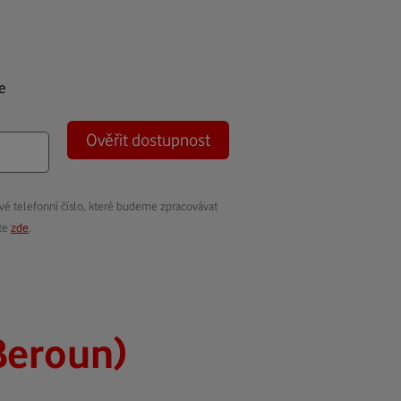
e
Ověřit dostupnost
vé telefonní číslo, které budeme zpracovávat
ete
zde
.
Beroun)