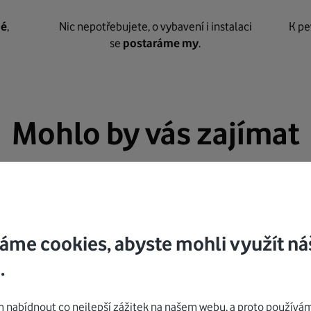
né
,
Nic nepotřebujete, o vybavení i instalaci
K pe
se
postaráme my
.
Mohlo by vás zajímat
áme cookies, abyste mohli využít ná
.
nabídnout co nejlepší zážitek na našem webu, a proto používám