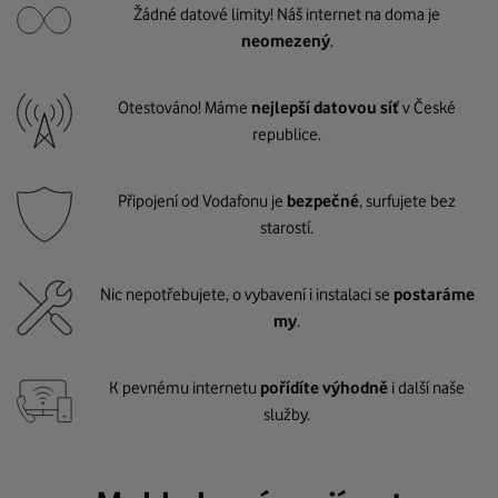
Žádné datové limity! Náš internet na doma je
neomezený
.
Otestováno! Máme
nejlepší datovou síť
v České
republice.
Připojení od Vodafonu je
bezpečné
, surfujete bez
starostí.
Nic nepotřebujete, o vybavení i instalaci se
postaráme
my
.
K pevnému internetu
pořídíte výhodně
i další naše
služby.