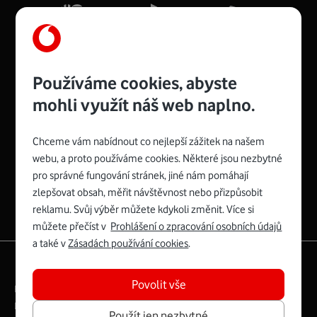
Více o COMPAL CH7465VF
Používáme cookies, abyste
mohli využít náš web naplno.
Chceme vám nabídnout co nejlepší zážitek na našem
Spojte se s Vodafonem
webu, a proto používáme cookies. Některé jsou nezbytné
pro správné fungování stránek, jiné nám pomáhají
Zyxel VMG8623-T50B
:
zlepšovat obsah, měřit návštěvnost nebo přizpůsobit
Rozměry modemu jsou 16 x 22 x 7,5 cm (včetně stojánku)
reklamu. Svůj výběr můžete kdykoli změnit. Více si
a nabízí 4 gigabitové LAN porty a bezdrátové připojení Wi-
můžete přečíst v
Prohlášení o zpracování osobních údajů
Fi ve verzích 802.11 b/g/n/ac pro frekvenci 2,4 GHz a
a také v
Zásadách používání cookies
.
802.11 a/b/g/n/ac pro frekvenci 5 GHz s rychlostí až 866
|
English
Mapa webu
Mb/s.
Povolit vše
Právní­ podmí­nky
Ochrana soukromí­
Více o Zyxel VMG8623-T50B
Digitální odpovědnost
Cookies
Dokumenty
Použít jen nezbytné