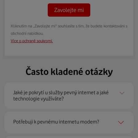
Zavolejte mi
Kliknutím na „Zavolejte mi“ souhlasíte s tím, že budete kontaktováni s
obchodní nabídkou.
Více o ochraně soukromí.
Často kladené otázky
Jaké je pokrytí u služby pevný internet a jaké
technologie využíváte?
Pevný internet můžeme nabídnout
99 % českých
Potřebuji k pevnému internetu modem?
domácností
prostřednictvím několika technologií jako
jsou 4G LTE, xDSL nebo optické sítě. Díky tomu umíme