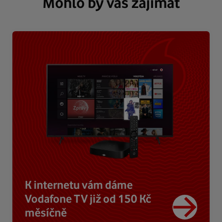
Mohlo by vás zajímat
K internetu vám dáme
Vodafone TV již od 150 Kč
měsíčně