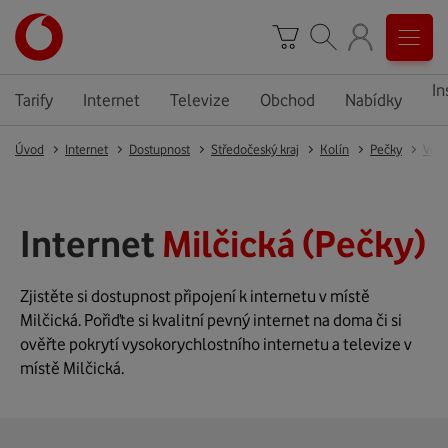
In
Tarify
Internet
Televize
Obchod
Nabídky
Úvod
Internet
Dostupnost
Středočeský kraj
Kolín
Pečky
Velk
Internet
Milčická (Pečky)
Zjistěte si dostupnost připojení k internetu v místě
Milčická. Pořiďte si kvalitní pevný internet na doma či si
ověřte pokrytí vysokorychlostního internetu a televize v
místě Milčická.