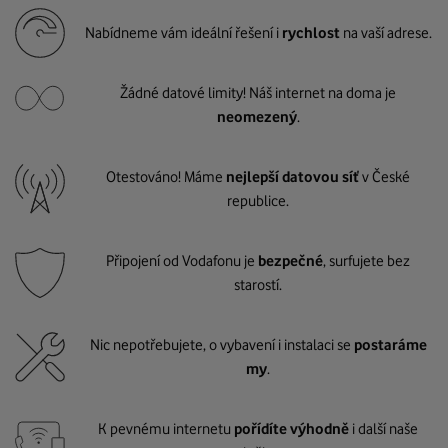
Nabídneme vám ideální řešení i
rychlost
na vaší adrese.
Žádné datové limity! Náš internet na doma je
neomezený
.
Otestováno! Máme
nejlepší datovou síť
v České
republice.
Připojení od Vodafonu je
bezpečné
, surfujete bez
starostí.
Nic nepotřebujete, o vybavení i instalaci se
postaráme
my
.
K pevnému internetu
pořídíte výhodně
i další naše