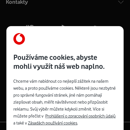
Kontakty
silný signál pro celou domácnost. Kompaktní rozměry 21
x 16 x 4 cm, 4 Gigabitové LAN porty a rychlost až 500
Mb/s.
Více o COMPAL CH7465VF
Používáme cookies, abyste
mohli využít náš web naplno.
Chceme vám nabídnout co nejlepší zážitek na našem
Spojte se s Vodafonem
webu, a proto používáme cookies. Některé jsou nezbytné
pro správné fungování stránek, jiné nám pomáhají
Zyxel VMG8623-T50B
:
zlepšovat obsah, měřit návštěvnost nebo přizpůsobit
Rozměry modemu jsou 16 x 22 x 7,5 cm (včetně stojánku)
reklamu. Svůj výběr můžete kdykoli změnit. Více si
a nabízí 4 gigabitové LAN porty a bezdrátové připojení Wi-
můžete přečíst v
Prohlášení o zpracování osobních údajů
Fi ve verzích 802.11 b/g/n/ac pro frekvenci 2,4 GHz a
a také v
Zásadách používání cookies
.
802.11 a/b/g/n/ac pro frekvenci 5 GHz s rychlostí až 866