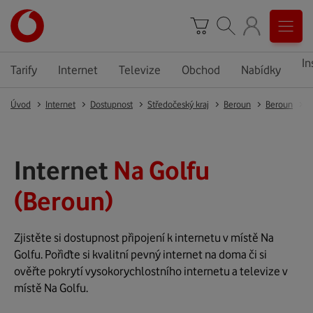
In
Tarify
Internet
Televize
Obchod
Nabídky
Úvod
Internet
Dostupnost
Středočeský kraj
Beroun
Beroun
B
Internet
Na Golfu
(Beroun)
Zjistěte si dostupnost připojení k internetu v místě Na
Golfu. Pořiďte si kvalitní pevný internet na doma či si
ověřte pokrytí vysokorychlostního internetu a televize v
místě Na Golfu.