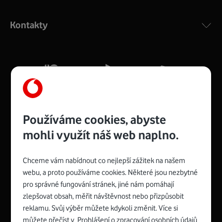
Výkonný bezdrátový modem s Wi-Fi standardem 802.11
ac a pokrytím ve dvou pásmech 2,4 i 5 GHz, který zajistí
Kontakty
silný signál pro celou domácnost. Kompaktní rozměry 21
x 16 x 4 cm, 4 Gigabitové LAN porty a rychlost až 500
Mb/s.
Více o COMPAL CH7465VF
Používáme cookies, abyste
mohli využít náš web naplno.
Chceme vám nabídnout co nejlepší zážitek na našem
Spojte se s Vodafonem
webu, a proto používáme cookies. Některé jsou nezbytné
pro správné fungování stránek, jiné nám pomáhají
Zyxel VMG8623-T50B
:
zlepšovat obsah, měřit návštěvnost nebo přizpůsobit
Rozměry modemu jsou 16 x 22 x 7,5 cm (včetně stojánku)
reklamu. Svůj výběr můžete kdykoli změnit. Více si
a nabízí 4 gigabitové LAN porty a bezdrátové připojení Wi-
můžete přečíst v
Prohlášení o zpracování osobních údajů