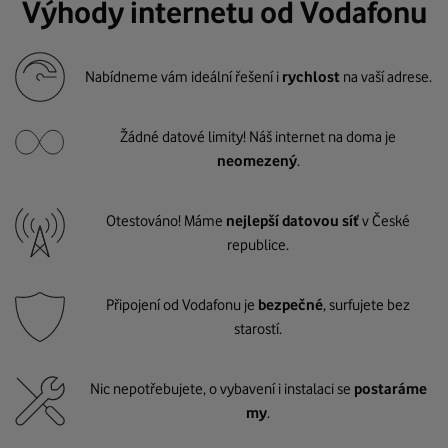
Výhody internetu od Vodafonu
Nabídneme vám ideální řešení i
rychlost
na vaší adrese.
Žádné datové limity! Náš internet na doma je
neomezený
.
Otestováno! Máme
nejlepší datovou síť
v České
republice.
Připojení od Vodafonu je
bezpečné
, surfujete bez
starostí.
Nic nepotřebujete, o vybavení i instalaci se
postaráme
my
.