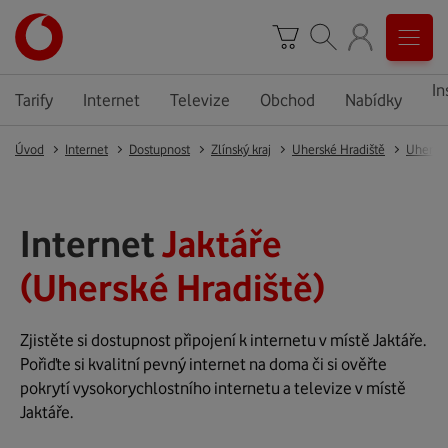
In
Tarify
Internet
Televize
Obchod
Nabídky
Úvod
Internet
Dostupnost
Zlínský kraj
Uherské Hradiště
Uherské
Internet
Jaktáře
(Uherské Hradiště)
Zjistěte si dostupnost připojení k internetu v místě Jaktáře.
Pořiďte si kvalitní pevný internet na doma či si ověřte
pokrytí vysokorychlostního internetu a televize v místě
Jaktáře.