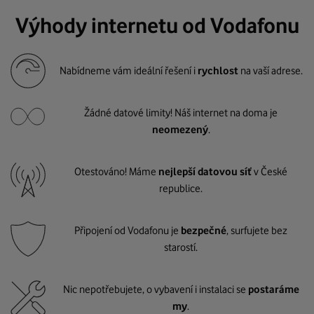
Výhody internetu od Vodafonu
Nabídneme vám ideální řešení i
rychlost
na vaší adrese.
Žádné datové limity! Náš internet na doma je
neomezený
.
Otestováno! Máme
nejlepší datovou síť
v České
republice.
Připojení od Vodafonu je
bezpečné
, surfujete bez
starostí.
Nic nepotřebujete, o vybavení i instalaci se
postaráme
my
.