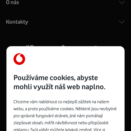
O nás
COMPAL CH7465VF
:
Výkonný bezdrátový modem s Wi-Fi standardem 802.11
ac a pokrytím ve dvou pásmech 2,4 i 5 GHz, který zajistí
Kontakty
silný signál pro celou domácnost. Kompaktní rozměry 21
x 16 x 4 cm, 4 Gigabitové LAN porty a rychlost až 500
Mb/s.
Více o COMPAL CH7465VF
Používáme cookies, abyste
mohli využít náš web naplno.
Chceme vám nabídnout co nejlepší zážitek na našem
Spojte se s Vodafonem
webu, a proto používáme cookies. Některé jsou nezbytné
pro správné fungování stránek, jiné nám pomáhají
Zyxel VMG8623-T50B
:
zlepšovat obsah, měřit návštěvnost nebo přizpůsobit
Rozměry modemu jsou 16 x 22 x 7,5 cm (včetně stojánku)
reklamu. Svůj výběr můžete kdykoli změnit. Více si