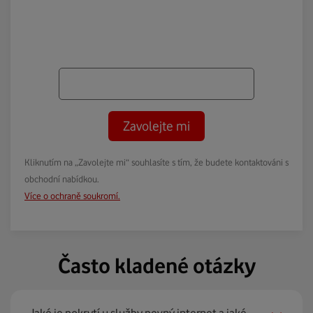
Zavolejte mi
Kliknutím na „Zavolejte mi“ souhlasíte s tím, že budete kontaktováni s
obchodní nabídkou.
Více o ochraně soukromí.
Často kladené otázky
Jaké je pokrytí u služby pevný internet a jaké