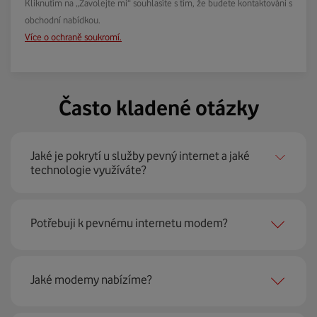
Kliknutím na „Zavolejte mi“ souhlasíte s tím, že budete kontaktováni s
obchodní nabídkou.
Více o ochraně soukromí.
Často kladené otázky
Jaké je pokrytí u služby pevný internet a jaké
technologie využíváte?
Pevný internet můžeme nabídnout
99 % českých
Potřebuji k pevnému internetu modem?
domácností
prostřednictvím několika technologií jako
jsou 4G LTE, xDSL nebo optické sítě. Díky tomu umíme
najít nejoptimálnější řešení na vaší adrese.
Ano, potřebujete. Rádi vám ho poskytneme na splátky. U
Jaké modemy nabízíme?
modemu od Vodafonu navíc garantujeme plnou
technickou podporu.