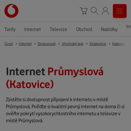
In
Tarify
Internet
Televize
Obchod
Nabídky
Úvod
Internet
Dostupnost
Jihočeský kraj
Strakonice
Katovice
Internet
Průmyslová
(Katovice)
Zjistěte si dostupnost připojení k internetu v místě
Průmyslová. Pořiďte si kvalitní pevný internet na doma či si
ověřte pokrytí vysokorychlostního internetu a televize v
místě Průmyslová.