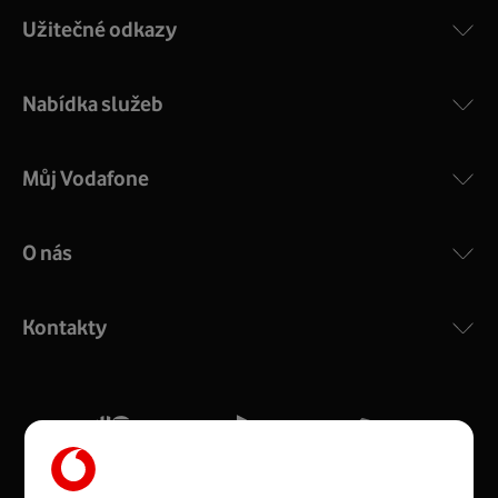
Užitečné odkazy
Nabídka služeb
Můj Vodafone
O nás
COMPAL CH7465VF
:
Výkonný bezdrátový modem s Wi-Fi standardem 802.11
ac a pokrytím ve dvou pásmech 2,4 i 5 GHz, který zajistí
Kontakty
silný signál pro celou domácnost. Kompaktní rozměry 21
x 16 x 4 cm, 4 Gigabitové LAN porty a rychlost až 500
Mb/s.
Více o COMPAL CH7465VF