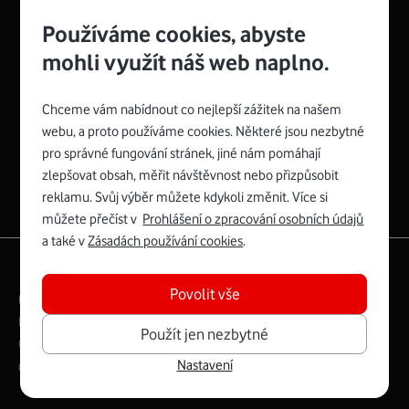
Používáme cookies, abyste
mohli využít náš web naplno.
Chceme vám nabídnout co nejlepší zážitek na našem
Spojte se s Vodafonem
webu, a proto používáme cookies. Některé jsou nezbytné
pro správné fungování stránek, jiné nám pomáhají
Zyxel VMG8623-T50B
:
zlepšovat obsah, měřit návštěvnost nebo přizpůsobit
Rozměry modemu jsou 16 x 22 x 7,5 cm (včetně stojánku)
reklamu. Svůj výběr můžete kdykoli změnit. Více si
a nabízí 4 gigabitové LAN porty a bezdrátové připojení Wi-
můžete přečíst v
Prohlášení o zpracování osobních údajů
Fi ve verzích 802.11 b/g/n/ac pro frekvenci 2,4 GHz a
a také v
Zásadách používání cookies
.
802.11 a/b/g/n/ac pro frekvenci 5 GHz s rychlostí až 866
|
English
Mapa webu
Mb/s.
Povolit vše
Právní­ podmí­nky
Ochrana soukromí­
Více o Zyxel VMG8623-T50B
Digitální odpovědnost
Cookies
Dokumenty
Použít jen nezbytné
Ceník
Nastavení
Copyright © 2026 Vodafone Czech Republic a.s.