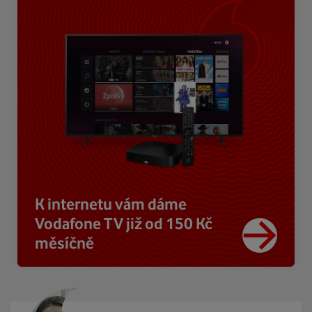
K internetu vám dáme
Vodafone TV již od 150 Kč
měsíčně