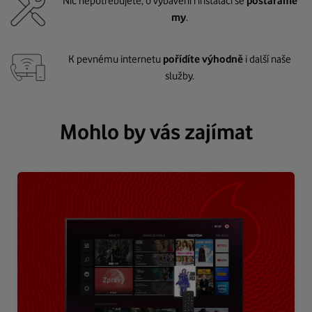
Nic nepotřebujete, o vybavení i instalaci se
postaráme
my
.
K pevnému internetu
pořídíte výhodně
i další naše
služby.
Mohlo by vás zajímat