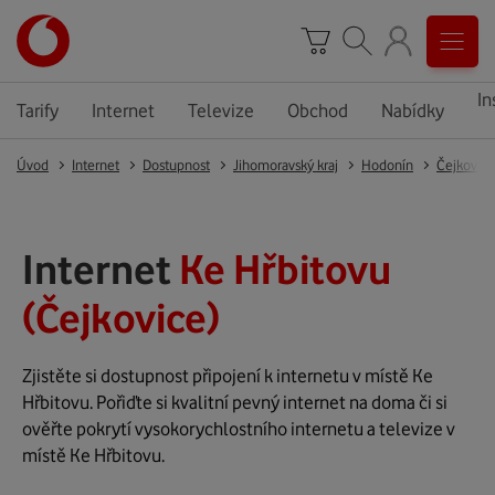
In
Tarify
Internet
Televize
Obchod
Nabídky
Úvod
Internet
Dostupnost
Jihomoravský kraj
Hodonín
Čejkovice
Internet
Ke Hřbitovu
(Čejkovice)
Zjistěte si dostupnost připojení k internetu v místě Ke
Hřbitovu. Pořiďte si kvalitní pevný internet na doma či si
ověřte pokrytí vysokorychlostního internetu a televize v
místě Ke Hřbitovu.