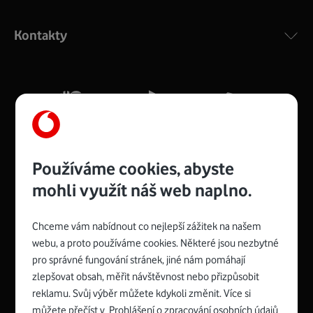
Výkonný bezdrátový modem s Wi-Fi standardem 802.11
ac a pokrytím ve dvou pásmech 2,4 i 5 GHz, který zajistí
Kontakty
silný signál pro celou domácnost. Kompaktní rozměry 21
x 16 x 4 cm, 4 Gigabitové LAN porty a rychlost až 500
Mb/s.
Více o COMPAL CH7465VF
Používáme cookies, abyste
mohli využít náš web naplno.
Chceme vám nabídnout co nejlepší zážitek na našem
Spojte se s Vodafonem
webu, a proto používáme cookies. Některé jsou nezbytné
pro správné fungování stránek, jiné nám pomáhají
Zyxel VMG8623-T50B
:
zlepšovat obsah, měřit návštěvnost nebo přizpůsobit
Rozměry modemu jsou 16 x 22 x 7,5 cm (včetně stojánku)
reklamu. Svůj výběr můžete kdykoli změnit. Více si
a nabízí 4 gigabitové LAN porty a bezdrátové připojení Wi-
můžete přečíst v
Prohlášení o zpracování osobních údajů