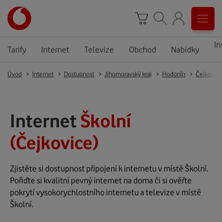
In
Tarify
Internet
Televize
Obchod
Nabídky
Úvod
Internet
Dostupnost
Jihomoravský kraj
Hodonín
Čejkovice
Internet
Školní
(Čejkovice)
Zjistěte si dostupnost připojení k internetu v místě Školní.
Pořiďte si kvalitní pevný internet na doma či si ověřte
pokrytí vysokorychlostního internetu a televize v místě
Školní.