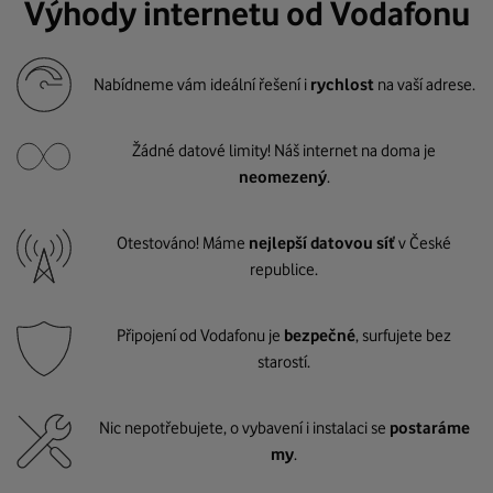
Výhody internetu od Vodafonu
Nabídneme vám ideální řešení i
rychlost
na vaší adrese.
Žádné datové limity! Náš internet na doma je
neomezený
.
Otestováno! Máme
nejlepší datovou síť
v České
republice.
Připojení od Vodafonu je
bezpečné
, surfujete bez
starostí.
Nic nepotřebujete, o vybavení i instalaci se
postaráme
my
.