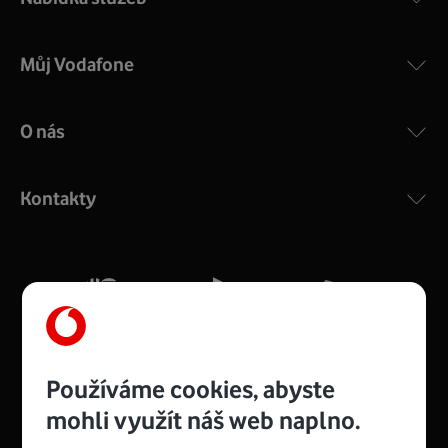
Můj Vodafone
O nás
COMPAL CH7465VF
:
Výkonný bezdrátový modem s Wi-Fi standardem 802.11
ac a pokrytím ve dvou pásmech 2,4 i 5 GHz, který zajistí
Kontakty
silný signál pro celou domácnost. Kompaktní rozměry 21
x 16 x 4 cm, 4 Gigabitové LAN porty a rychlost až 500
Mb/s.
Více o COMPAL CH7465VF
Používáme cookies, abyste
mohli využít náš web naplno.