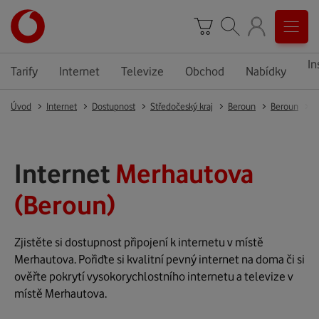
In
Tarify
Internet
Televize
Obchod
Nabídky
Úvod
Internet
Dostupnost
Středočeský kraj
Beroun
Beroun
B
Internet
Merhautova
(Beroun)
Zjistěte si dostupnost připojení k internetu v místě
Merhautova. Pořiďte si kvalitní pevný internet na doma či si
ověřte pokrytí vysokorychlostního internetu a televize v
místě Merhautova.