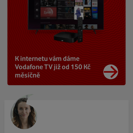
K internetu vám dáme
Vodafone TV již od 150 Kč
měsíčně