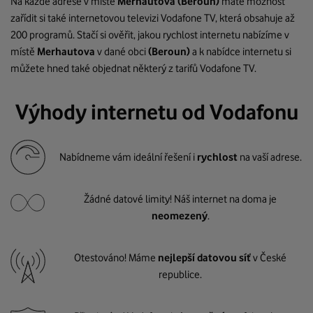
Na každé adrese v místě
Merhautova
(Beroun)
máte možnost
zařídit si také internetovou televizi Vodafone TV, která obsahuje až
200 programů. Stačí si ověřit, jakou rychlost internetu nabízíme v
místě
Merhautova
v dané obci
(Beroun)
a k nabídce internetu si
můžete hned také objednat některý z tarifů Vodafone TV.
Výhody internetu od Vodafonu
Nabídneme vám ideální řešení i
rychlost
na vaší adrese.
Žádné datové limity! Náš internet na doma je
neomezený
.
Otestováno! Máme
nejlepší datovou síť
v České
republice.