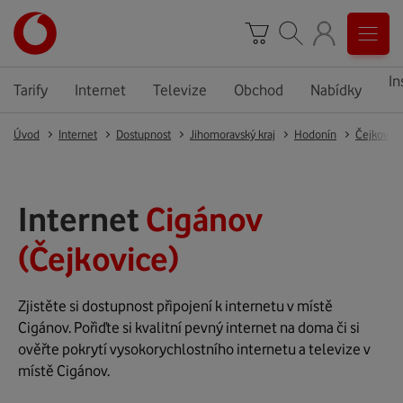
In
Tarify
Internet
Televize
Obchod
Nabídky
Úvod
Internet
Dostupnost
Jihomoravský kraj
Hodonín
Čejkovice
Internet
Cigánov
(Čejkovice)
Zjistěte si dostupnost připojení k internetu v místě
Cigánov. Pořiďte si kvalitní pevný internet na doma či si
ověřte pokrytí vysokorychlostního internetu a televize v
místě Cigánov.