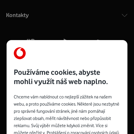
Výkonný bezdrátový modem s Wi-Fi standardem 802.11
ac a pokrytím ve dvou pásmech 2,4 i 5 GHz, který zajistí
Kontakty
silný signál pro celou domácnost. Kompaktní rozměry 21
x 16 x 4 cm, 4 Gigabitové LAN porty a rychlost až 500
Mb/s.
Více o COMPAL CH7465VF
Používáme cookies, abyste
mohli využít náš web naplno.
Chceme vám nabídnout co nejlepší zážitek na našem
Spojte se s Vodafonem
webu, a proto používáme cookies. Některé jsou nezbytné
pro správné fungování stránek, jiné nám pomáhají
Zyxel VMG8623-T50B
:
zlepšovat obsah, měřit návštěvnost nebo přizpůsobit
Rozměry modemu jsou 16 x 22 x 7,5 cm (včetně stojánku)
reklamu. Svůj výběr můžete kdykoli změnit. Více si
a nabízí 4 gigabitové LAN porty a bezdrátové připojení Wi-
můžete přečíst v
Prohlášení o zpracování osobních údajů