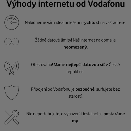
Výhody internetu od Vodafonu
Nabídneme vám ideální řešení i
rychlost
na vaší adrese.
Žádné datové limity! Náš internet na doma je
neomezený
.
Otestováno! Máme
nejlepší datovou síť
v České
republice.
Připojení od Vodafonu je
bezpečné
, surfujete bez
starostí.
Nic nepotřebujete, o vybavení i instalaci se
postaráme
my
.