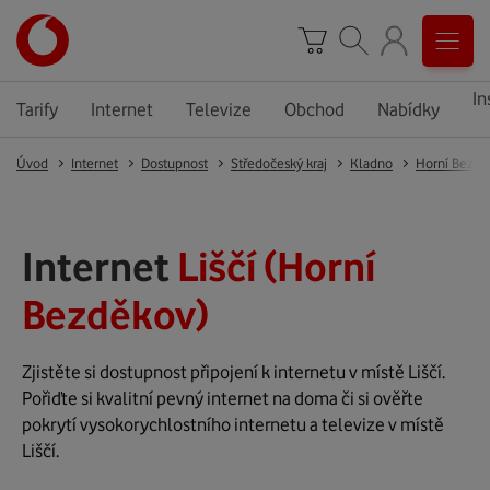
In
Tarify
Internet
Televize
Obchod
Nabídky
Úvod
Internet
Dostupnost
Středočeský kraj
Kladno
Horní Bezdě
Internet
Liščí (Horní
Bezděkov)
Zjistěte si dostupnost připojení k internetu v místě Liščí.
Pořiďte si kvalitní pevný internet na doma či si ověřte
pokrytí vysokorychlostního internetu a televize v místě
Liščí.