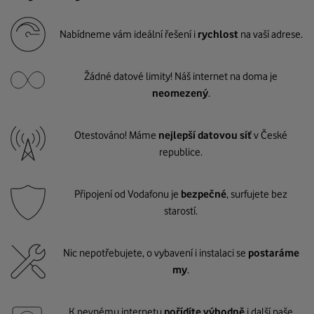
Nabídneme vám ideální řešení i
rychlost
na vaší adrese.
Žádné datové limity! Náš internet na doma je
neomezený
.
Otestováno! Máme
nejlepší datovou síť
v České
republice.
Připojení od Vodafonu je
bezpečné
, surfujete bez
starostí.
Nic nepotřebujete, o vybavení i instalaci se
postaráme
my
.
K pevnému internetu
pořídíte výhodně
i další naše