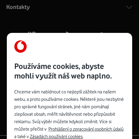
ac a pokrytím ve dvou pásmech 2,4 i 5 GHz, který zajistí
Kontakty
silný signál pro celou domácnost. Kompaktní rozměry 21
x 16 x 4 cm, 4 Gigabitové LAN porty a rychlost až 500
Mb/s.
Více o COMPAL CH7465VF
Používáme cookies, abyste
mohli využít náš web naplno.
Chceme vám nabídnout co nejlepší zážitek na našem
Spojte se s Vodafonem
webu, a proto používáme cookies. Některé jsou nezbytné
pro správné fungování stránek, jiné nám pomáhají
Zyxel VMG8623-T50B
:
zlepšovat obsah, měřit návštěvnost nebo přizpůsobit
Rozměry modemu jsou 16 x 22 x 7,5 cm (včetně stojánku)
reklamu. Svůj výběr můžete kdykoli změnit. Více si
a nabízí 4 gigabitové LAN porty a bezdrátové připojení Wi-
můžete přečíst v
Prohlášení o zpracování osobních údajů
Fi ve verzích 802.11 b/g/n/ac pro frekvenci 2,4 GHz a
a také v
Zásadách používání cookies
.